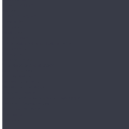
Сток штучный
Акции
Прайс и скидки
Компания
Отзывы
Вакансии
Сотрудники
Политика конфиденциальности
Реквизиты
Полезное
Вопрос - ответ
Что такое одежда Stock
Всё о брендах
Сертификаты
Варианты оплаты
Варианты доставки
Возврат товара
Выкуп остатков одежды с магазина
Работа с Казахстаном
Инструкция сайта
Контакты
Отзывы
...