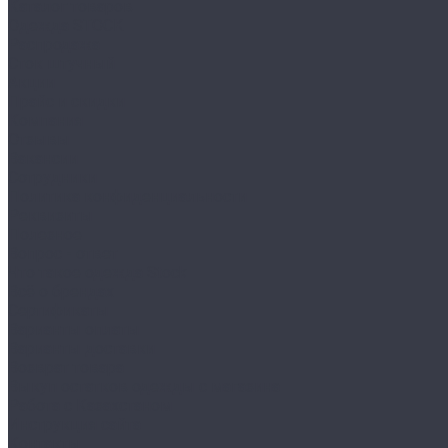
Каталог товаров
Одежда STOCK
Распродажа
Сток штучный
Акции
Прайс и скидки
Компания
Отзывы
Вакансии
Сотрудники
Политика конфиденциальности
Реквизиты
Полезное
Вопрос - ответ
Что такое одежда Stock
Всё о брендах
Сертификаты
Варианты оплаты
Варианты доставки
Возврат товара
Выкуп остатков одежды с магазина
Работа с Казахстаном
Инструкция сайта
Контакты