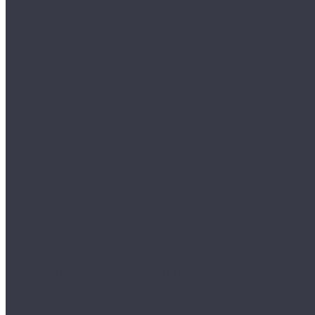
Каталог товаров
Одежда STOCK
Распродажа
Сток штучный
Акции
Прайс и скидки
Компания
Отзывы
Вакансии
Сотрудники
Политика конфиденциальности
Реквизиты
Полезное
Вопрос - ответ
Что такое одежда Stock
Всё о брендах
Сертификаты
Варианты оплаты
Варианты доставки
Возврат товара
Выкуп остатков одежды с магазина
Работа с Казахстаном
Инструкция сайта
Контакты