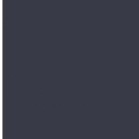
Сток штучный
Акции
Прайс и скидки
Компания
Отзывы
Вакансии
Сотрудники
Политика конфиденциальности
Реквизиты
Полезное
Вопрос - ответ
Что такое одежда Stock
Всё о брендах
Сертификаты
Варианты оплаты
Варианты доставки
Возврат товара
Выкуп остатков одежды с магазина
Работа с Казахстаном
Инструкция сайта
Контакты
Отзывы
...