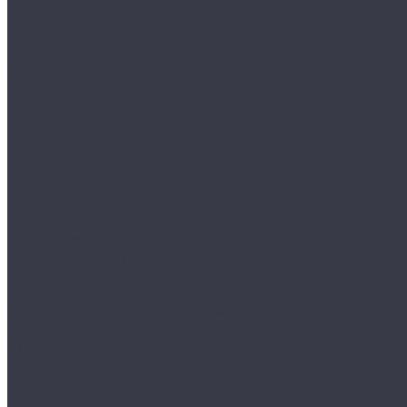
Сток штучный
Акции
Прайс и скидки
Компания
Отзывы
Вакансии
Сотрудники
Политика конфиденциальности
Реквизиты
Полезное
Вопрос - ответ
Что такое одежда Stock
Всё о брендах
Сертификаты
Варианты оплаты
Варианты доставки
Возврат товара
Выкуп остатков одежды с магазина
Работа с Казахстаном
Инструкция сайта
Контакты
Отзывы
...