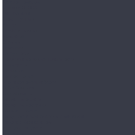
Каталог товаров
Одежда STOCK
Распродажа
Сток штучный
Акции
Прайс и скидки
Компания
Отзывы
Вакансии
Сотрудники
Политика конфиденциальности
Реквизиты
Полезное
Вопрос - ответ
Что такое одежда Stock
Всё о брендах
Сертификаты
Варианты оплаты
Варианты доставки
Возврат товара
Выкуп остатков одежды с магазина
Работа с Казахстаном
Инструкция сайта
Контакты