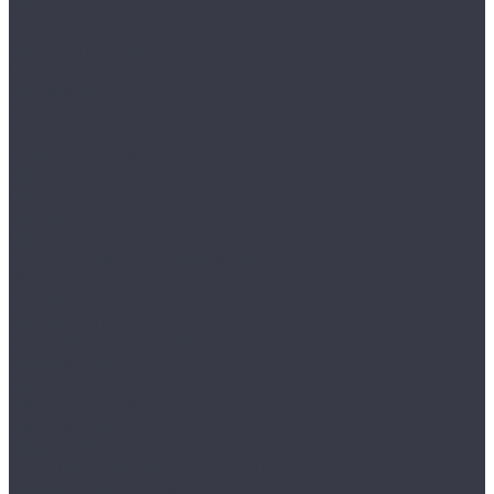
Отзывы
...
Каталог товаров
Одежда STOCK
Распродажа
Сток штучный
Акции
Прайс и скидки
Компания
Отзывы
Вакансии
Сотрудники
Политика конфиденциальности
Реквизиты
Полезное
Вопрос - ответ
Что такое одежда Stock
Всё о брендах
Сертификаты
Варианты оплаты
Варианты доставки
Возврат товара
Выкуп остатков одежды с магазина
Работа с Казахстаном