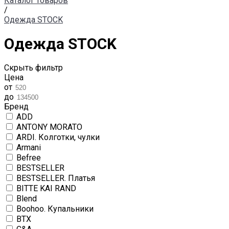
Каталог товаров
/
Одежда STOCK
Одежда STOCK
Скрыть фильтр
Цена
от
до
Бренд
ADD
ANTONY MORATO
ARDI. Колготки, чулки
Armani
Befree
BESTSELLER
BESTSELLER. Платья
BITTE KAI RAND
Blend
Boohoo. Купальники
BTX