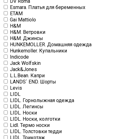
DV Roma
Esmara. Платья для беременных
ETAM
Gai Mattiolo
H&M
H&M. Ветровки
H&M. Джинсы
HUNKEMOLLER. Домашняя одежда
Hunkemoller. Купальники
Indicode
Jack Wolfskin
Jack&Jones
L.L.Bean. Капри
LANDS` END. Шорты
Levis
LIDL
LIDL. Горнолыжная одежда
LIDL. Легинсы
LIDL. Носки
LIDL. Носки, колготки
Lidl. Термо носки
LIDL. Толстовки тедди
LIDL. Трикотаж