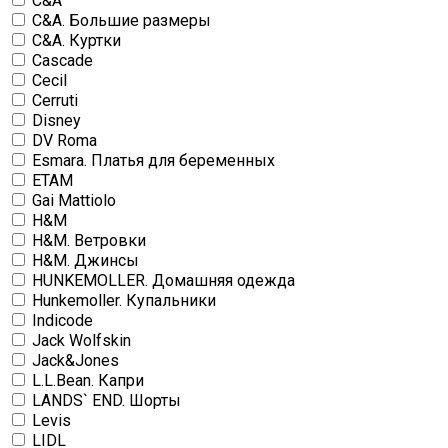
C&A
C&A. Большие размеры
C&A. Куртки
Cascade
Cecil
Cerruti
Disney
DV Roma
Esmara. Платья для беременных
ETAM
Gai Mattiolo
H&M
H&M. Ветровки
H&M. Джинсы
HUNKEMOLLER. Домашняя одежда
Hunkemoller. Купальники
Indicode
Jack Wolfskin
Jack&Jones
L.L.Bean. Капри
LANDS` END. Шорты
Levis
LIDL