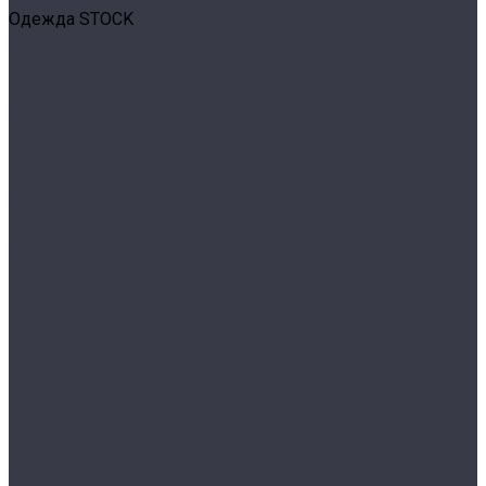
Одежда STOCK
Распродажа
Сток штучный
Акции
Прайс и скидки
Компания
Отзывы
Вакансии
Сотрудники
Политика конфиденциальности
Реквизиты
Полезное
Вопрос - ответ
Что такое одежда Stock
Всё о брендах
Сертификаты
Варианты оплаты
Варианты доставки
Возврат товара
Выкуп остатков одежды с магазина
Работа с Казахстаном
Инструкция сайта
Контакты