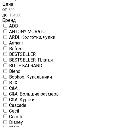
Цена
от
до
Бренд
ADD
ANTONY MORATO
ARDI. Колготки, чулки
Armani
Befree
BESTSELLER
BESTSELLER. Платья
BITTE KAI RAND
Blend
Boohoo. Купальники
BTX
C&A
C&A. Большие размеры
C&A. Куртки
Cascade
Cecil
Cerruti
Disney