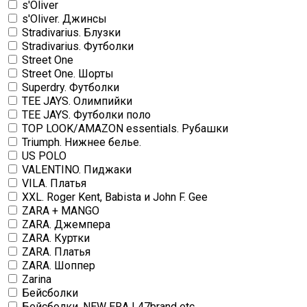
s'Oliver
s'Oliver. Джинсы
Stradivarius. Блузки
Stradivarius. Футболки
Street One
Street One. Шорты
Superdry. Футболки
TEE JAYS. Олимпийки
TEE JAYS. Футболки поло
TOP LOOK/AMAZON essentials. Рубашки
Triumph. Нижнее белье.
US POLO
VALENTINO. Пиджаки
VILA. Платья
XXL. Roger Kent, Babista и John F. Gee
ZARA + MANGO
ZARA. Джемпера
ZARA. Куртки
ZARA. Платья
ZARA. Шоппер
Zarina
Бейсболки
Бейсболки. NEW ERA | 47brand etc