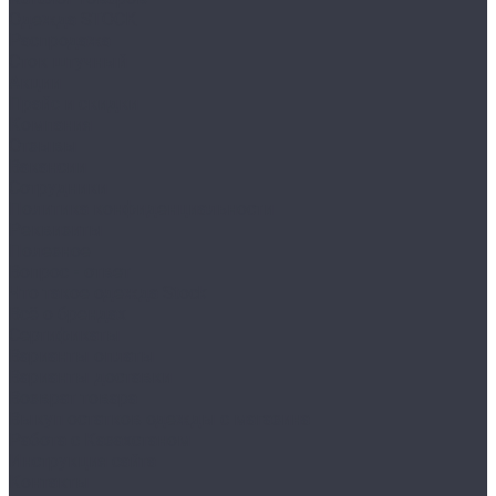
Одежда STOCK
Распродажа
Сток штучный
Акции
Прайс и скидки
Компания
Отзывы
Вакансии
Сотрудники
Политика конфиденциальности
Реквизиты
Полезное
Вопрос - ответ
Что такое одежда Stock
Всё о брендах
Сертификаты
Варианты оплаты
Варианты доставки
Возврат товара
Выкуп остатков одежды с магазина
Работа с Казахстаном
Инструкция сайта
Контакты