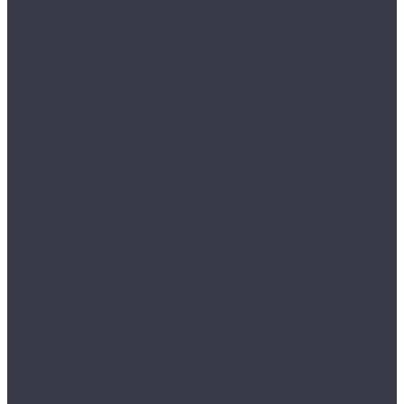
Отзывы
...
Каталог товаров
Одежда STOCK
Распродажа
Сток штучный
Акции
Прайс и скидки
Компания
Отзывы
Вакансии
Сотрудники
Политика конфиденциальности
Реквизиты
Полезное
Вопрос - ответ
Что такое одежда Stock
Всё о брендах
Сертификаты
Варианты оплаты
Варианты доставки
Возврат товара
Выкуп остатков одежды с магазина
Работа с Казахстаном