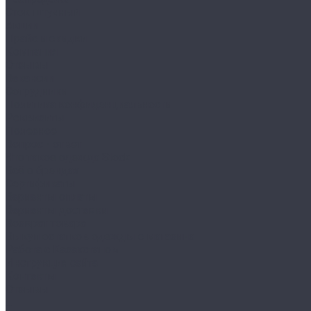
Сток штучный
Акции
Прайс и скидки
Компания
Отзывы
Вакансии
Сотрудники
Политика конфиденциальности
Реквизиты
Полезное
Вопрос - ответ
Что такое одежда Stock
Всё о брендах
Сертификаты
Варианты оплаты
Варианты доставки
Возврат товара
Выкуп остатков одежды с магазина
Работа с Казахстаном
Инструкция сайта
Контакты
Отзывы
...