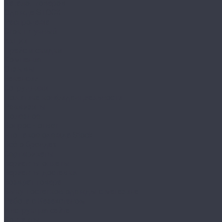
Каталог товаров
Одежда STOCK
Распродажа
Сток штучный
Акции
Прайс и скидки
Компания
Отзывы
Вакансии
Сотрудники
Политика конфиденциальности
Реквизиты
Полезное
Вопрос - ответ
Что такое одежда Stock
Всё о брендах
Сертификаты
Варианты оплаты
Варианты доставки
Возврат товара
Выкуп остатков одежды с магазина
Работа с Казахстаном
Инструкция сайта
Контакты