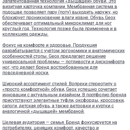
Запатентованная технология «дышащей» обуви. Это
визитная карточка компании. Мембранная система в
подошве позволяет пару (поту) выходить наружу, но
блокирует проникновение влаги извне. Обувь Geox
обеспечивает оптимальный микроклимат для ног
круглый год. Технология позже была применена и в
коллекциях одежды.
Фокус на комфорте и здоровье. Продукция
разрабатывается с учётом эргономики и анатомических
особенностей стопы. Geox предлагает решение
универсальной проблемы — потливости и дискомфорта
ног, что делает бренд востребованным для
повседневной носки.
Широкий ассортимент стилей. Вопреки стереотипу о
«просто комфортной» обуви, Geox успешно сочетает
инновации с актуальным дизайном. В портфолио бренда
присутствуют элегантные туфли, оксфорды, кроссовки,
сапоги, детская обувь, а также ветровки и куртки с
аналогичной «дышащей» мембраной.
Целевая аудитория — семья. Бренд фокусируется на
потребителях, ценящих комфорт, качество и