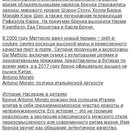
время обладательницами нарядов бренда становились
звезды мирового уровня: Шэрон Стоун, Холли Берри,
Мэрайя Кэри, Шер, а также легендарная телеведущая
Рафаэлла Карра . На подиумах бренда выходили Наоми
Кэмпбелл, Ева Герцигова и Карла Бруни .
В 2000 году Маттиоло ввел новый термин — prêt-à-
couture, синтез роскоши высокой моды и ремесленного
качества прет-а-порте . Сегодня продукция и аксессуары
Gai Mattiolo, включая сумки с культовыми цепями и
декоративными пряжками, представлены в бутиках по
всему миру, а в 2017 году бренд официально вышел на
рынок Китая .
Antonio Morato
Antonio Morato: поэтика итальянской легкости
История: Наследие в деталях
Бренд Antonio Morato рожден под солнцем Италии,
впитав в себя средиземноморское чувство красоты и
непринужденности. Его история — это не громкие
революции, а эволюция классического мужского стиля,
переосмысленного для современного ритма жизни. Имя
бренда звучит как обещание: аутентичное качество,