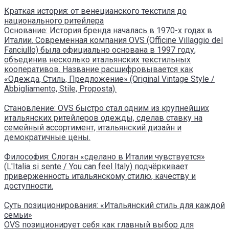
Краткая история: от венецианского текстиля до
национального ритейлера
Основание: История бренда началась в 1970-х годах в
Италии. Современная компания OVS (Officine Villaggio del
Fanciullo) была официально основана в 1997 году,
объединив несколько итальянских текстильных
кооперативов. Название расшифровывается как
«Одежда, Стиль, Предложение» (Original Vintage Style /
Abbigliamento, Stile, Proposta).
Становление: OVS быстро стал одним из крупнейших
итальянских ритейлеров одежды, сделав ставку на
семейный ассортимент, итальянский дизайн и
демократичные цены.
Философия: Слоган «сделано в Италии чувствуется»
(L'Italia si sente / You can feel Italy) подчёркивает
приверженность итальянскому стилю, качеству и
доступности.
Суть позиционирования: «Итальянский стиль для каждой
семьи»
OVS позиционирует себя как главный выбор для