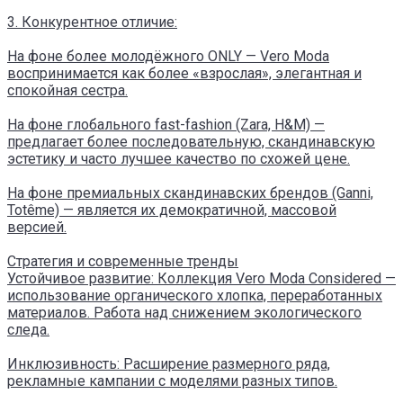
3. Конкурентное отличие:
На фоне более молодёжного ONLY — Vero Moda
воспринимается как более «взрослая», элегантная и
спокойная сестра.
На фоне глобального fast-fashion (Zara, H&M) —
предлагает более последовательную, скандинавскую
эстетику и часто лучшее качество по схожей цене.
На фоне премиальных скандинавских брендов (Ganni,
Totême) — является их демократичной, массовой
версией.
Стратегия и современные тренды
Устойчивое развитие: Коллекция Vero Moda Considered —
использование органического хлопка, переработанных
материалов. Работа над снижением экологического
следа.
Инклюзивность: Расширение размерного ряда,
рекламные кампании с моделями разных типов.