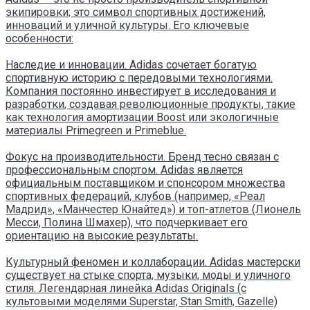
экипировки; это символ спортивных достижений,
инноваций и уличной культуры. Его ключевые
особенности:
Наследие и инновации. Adidas сочетает богатую
спортивную историю с передовыми технологиями.
Компания постоянно инвестирует в исследования и
разработки, создавая революционные продукты, такие
как технология амортизации Boost или экологичные
материалы Primegreen и Primeblue.
Фокус на производительности. Бренд тесно связан с
профессиональным спортом. Adidas является
официальным поставщиком и спонсором множества
спортивных федераций, клубов (например, «Реал
Мадрид», «Манчестер Юнайтед») и топ-атлетов (Лионель
Месси, Полина Шмахер), что подчеркивает его
ориентацию на высокие результаты.
Культурный феномен и коллаборации. Adidas мастерски
существует на стыке спорта, музыки, моды и уличного
стиля. Легендарная линейка Adidas Originals (с
культовыми моделями Superstar, Stan Smith, Gazelle)