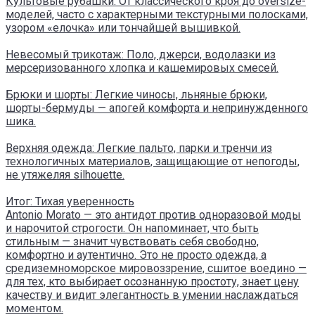
Культовые рубашки: От классического кроя до oversize-
моделей, часто с характерными текстурными полосками,
узором «елочка» или тончайшей вышивкой.
Невесомый трикотаж: Поло, джерси, водолазки из
мерсеризованного хлопка и кашемировых смесей.
Брюки и шорты: Легкие чиносы, льняные брюки,
шорты-бермуды — апогей комфорта и непринужденного
шика.
Верхняя одежда: Легкие пальто, парки и тренчи из
технологичных материалов, защищающие от непогоды,
не утяжеляя silhouette.
Итог: Тихая уверенность
Antonio Morato — это антидот против одноразовой моды
и нарочитой строгости. Он напоминает, что быть
стильным — значит чувствовать себя свободно,
комфортно и аутентично. Это не просто одежда, а
средиземноморское мировоззрение, сшитое воедино —
для тех, кто выбирает осознанную простоту, знает цену
качеству и видит элегантность в умении наслаждаться
моментом.