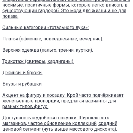
носимые, практичные формы, которые легко вписать в
существующий гардероб. Это мода для жизни, а не для
показа.
Сильные категории «тотального лука»:
Платья (офисные, повседневные, вечерние).
Верхняя одежда (пальто, тренчи, куртки).
Трикотаж (свитеры, кардиганы).
Джинсы и брюки.
Блузы и рубашки.
Акцент на фигуру и посадку: Крой часто подчёркивает
женственные пропорции, предлагая варианты для
разных типов фигур.
Доступность и удобство покупки: Широкая сеть
магазинов, частое обновление коллекций, средний
ценовой сегмент (чуть выше массового дисконта).