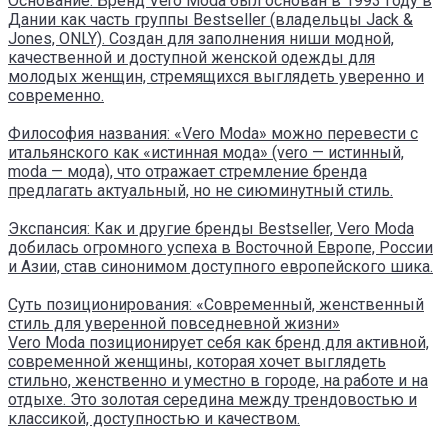
Основание: Бренд Vero Moda был основан в 1993 году в
Дании как часть группы Bestseller (владельцы Jack &
Jones, ONLY). Создан для заполнения ниши модной,
качественной и доступной женской одежды для
молодых женщин, стремящихся выглядеть уверенно и
современно.
Философия названия: «Vero Moda» можно перевести с
итальянского как «истинная мода» (vero — истинный,
moda — мода), что отражает стремление бренда
предлагать актуальный, но не сиюминутный стиль.
Экспансия: Как и другие бренды Bestseller, Vero Moda
добилась огромного успеха в Восточной Европе, России
и Азии, став синонимом доступного европейского шика.
Суть позиционирования: «Современный, женственный
стиль для уверенной повседневной жизни»
Vero Moda позиционирует себя как бренд для активной,
современной женщины, которая хочет выглядеть
стильно, женственно и уместно в городе, на работе и на
отдыхе. Это золотая середина между трендовостью и
классикой, доступностью и качеством.