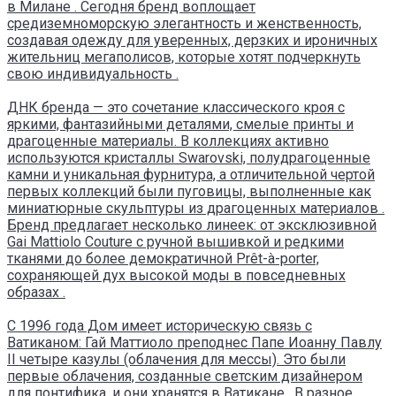
в Милане . Сегодня бренд воплощает
средиземноморскую элегантность и женственность,
создавая одежду для уверенных, дерзких и ироничных
жительниц мегаполисов, которые хотят подчеркнуть
свою индивидуальность .
ДНК бренда — это сочетание классического кроя с
яркими, фантазийными деталями, смелые принты и
драгоценные материалы. В коллекциях активно
используются кристаллы Swarovski, полудрагоценные
камни и уникальная фурнитура, а отличительной чертой
первых коллекций были пуговицы, выполненные как
миниатюрные скульптуры из драгоценных материалов .
Бренд предлагает несколько линеек: от эксклюзивной
Gai Mattiolo Couture с ручной вышивкой и редкими
тканями до более демократичной Prêt-à-porter,
сохраняющей дух высокой моды в повседневных
образах .
С 1996 года Дом имеет историческую связь с
Ватиканом: Гай Маттиоло преподнес Папе Иоанну Павлу
II четыре казулы (облачения для мессы). Это были
первые облачения, созданные светским дизайнером
для понтифика, и они хранятся в Ватикане . В разное