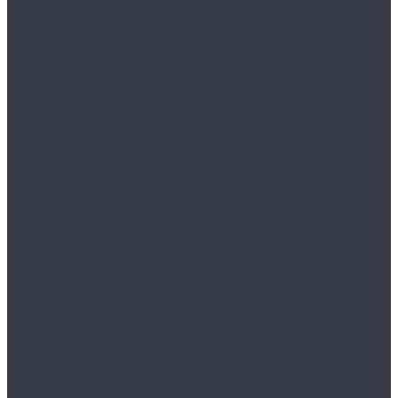
Отзывы
...
Каталог товаров
Одежда STOCK
Распродажа
Сток штучный
Акции
Прайс и скидки
Компания
Отзывы
Вакансии
Сотрудники
Политика конфиденциальности
Реквизиты
Полезное
Вопрос - ответ
Что такое одежда Stock
Всё о брендах
Сертификаты
Варианты оплаты
Варианты доставки
Возврат товара
Выкуп остатков одежды с магазина
Работа с Казахстаном