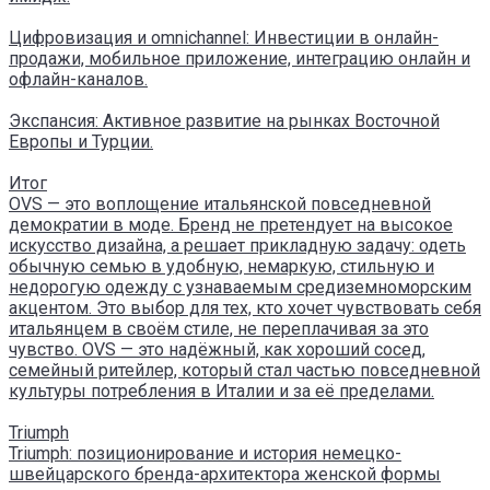
Цифровизация и omnichannel: Инвестиции в онлайн-
продажи, мобильное приложение, интеграцию онлайн и
офлайн-каналов.
Экспансия: Активное развитие на рынках Восточной
Европы и Турции.
Итог
OVS — это воплощение итальянской повседневной
демократии в моде. Бренд не претендует на высокое
искусство дизайна, а решает прикладную задачу: одеть
обычную семью в удобную, немаркую, стильную и
недорогую одежду с узнаваемым средиземноморским
акцентом. Это выбор для тех, кто хочет чувствовать себя
итальянцем в своём стиле, не переплачивая за это
чувство. OVS — это надёжный, как хороший сосед,
семейный ритейлер, который стал частью повседневной
культуры потребления в Италии и за её пределами.
Triumph
Triumph: позиционирование и история немецко-
швейцарского бренда-архитектора женской формы