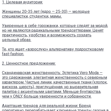
1. Целевая аудитория:
Женщины 20-35 лет (ядро — 25-30) — молодые
специалистки, студентки, мамы.
Уверенные в себе горожанки, которые следят за модой,
но не являются радикальными трендсеттерами. Ценят
практичность, удобство и возможность создать
цельный образ.
Те, кто ищет «взрослую» альтернативу подростковому
fast-fashion.
2. Ценностное предложение:
Скандинавская женственность: Эстетика Vero Moda —
это сдержанная, элегантная женственность с северным
характером. Чистые линии, качественные ткани (хлопок,
вискоза, шерсть), приглушённая, но выразительная
палитра с акцентными цветами. Меньше бунтарства,
чем у ONLY, больше уверенности и собранности.
Адаптация трендов для реальной жизни: Бренд
оперативно перерабатывает ключевые тренды сезона в