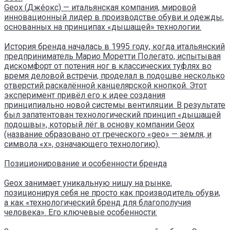
Geox (Джéокс) — итальянская компания, мировой
инновационный лидер в производстве обуви и одежды,
основанных на принципах «дышащей» технологии.
История бренда началась в 1995 году, когда итальянский
предприниматель Марио Моретти Полегато, испытывая
дискомфорт от потения ног в классических туфлях во
время деловой встречи, проделал в подошве несколько
отверстий раскалённой канцелярской кнопкой. Этот
эксперимент привёл его к идее создания
принципиально новой системы вентиляции. В результате
был запатентован технологический принцип «дышащей
подошвы», который лёг в основу компании Geox
(название образовано от греческого «geo» — земля, и
символа «x», означающего технологию).
Позиционирование и особенности бренда
Geox занимает уникальную нишу на рынке,
позиционируя себя не просто как производитель обуви,
а как «технологический бренд для благополучия
человека». Его ключевые особенности: