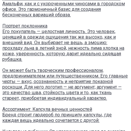
Амальфи, как и с укороченными чиносами в городском
офисе. Это гармоничный базис для создания
бесконечных вариаций образа.
Портрет поклонника
Его покупатель — целостная личность. Это человек,
ценящий в одежде ощущения так же высоко, как и
внешний вид. Он выбирает не вещь, а эмоцию:
прохладу льна в летний зной, нежность пима хлопка на
коже, уверенность, которую дарит идеально сидящая
рубашка.
Он может быть творческим профессионалом,
предпринимателем или путешественником. Его главные
черты — вкус, осознанность и неприятие показной
роскоши. Для него логотип — не аргумент; аргумент —
это качество шва, стойкость цвета и то, как ткань
стареет, приобретая индивидуальный характер.
Ассортимент: Капсула вечных ценностей
Бренд строит гардероб по принципу капсулы, где
каждая вещь идеально сочетается с другой: