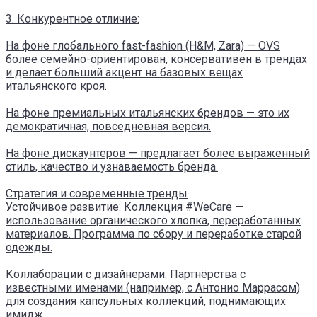
3. Конкурентное отличие:
На фоне глобального fast-fashion (H&M, Zara) — OVS
более семейно-ориентирован, консервативен в трендах
и делает больший акцент на базовых вещах
итальянского кроя.
На фоне премиальных итальянских брендов — это их
демократичная, повседневная версия.
На фоне дискаунтеров — предлагает более выраженный
стиль, качество и узнаваемость бренда.
Стратегия и современные тренды
Устойчивое развитие: Коллекция #WeCare —
использование органического хлопка, переработанных
материалов. Программа по сбору и переработке старой
одежды.
Коллаборации с дизайнерами: Партнёрства с
известными именами (например, с Антонио Маррасом)
для создания капсульных коллекций, поднимающих
имидж.