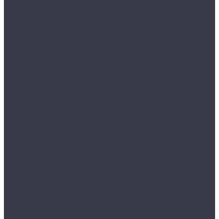
Одежда STOCK
Распродажа
Сток штучный
Акции
Прайс и скидки
Компания
Отзывы
Вакансии
Сотрудники
Политика конфиденциальности
Реквизиты
Полезное
Вопрос - ответ
Что такое одежда Stock
Всё о брендах
Сертификаты
Варианты оплаты
Варианты доставки
Возврат товара
Выкуп остатков одежды с магазина
Работа с Казахстаном
Инструкция сайта
Контакты