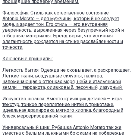
прошедшее проверку временем.
Философия: Стиль как естественное состояние
Antonio Morato — для мужчины, который не следует
моде, а задает тон. Его стиль — это внутренняя
уверенность, выраженная через безупречный крой и
отборные материалы. Бренд верит, что истинная
элегантность рождается на стыке расслабленности и
точности.
Ключевые принципы:
Легкость бытия: Одежда не сковывает, а раскрепощает.
Легкие ткани, воздушные силуэты, палитра,
напоминающая о оттенках моря, неба и итальянской
земли — терракота, оливковый, песочный, лазурный.
Искусство нюанса: Вместо кричащих деталей — игра
текстур, тонкое переплетение нитей в трикотаже,
идеальная драпировка мягкого хлопка, благородный
блеск мерсеризованной ткани.
Универсальный шик: Рубашка Antonio Morato так же
уместна с белыми льняными брюками на побережье