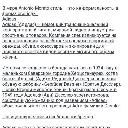
В мире Antonio Morato стиль — это не формальность, а
форма свободы.
Adidas
Adidas (Адидас) — немецкий транснациональный
корпоративный гигант, мировой лидер в индустрии
спортивных товаров. Компания специализируется на
проектировании, разработке и продаже спортивной
одежды, обуви, аксессуаров и экипировки для
широкого спектра видов спорта и активного образа
жизни.
История легендарного бренда началась в 1924 году в
маленьком баварском городке Херцогенаурах, когда
братья Адольф (Ади) и Рудольф Дасслеры основали
обувную фабрику «Gebrüder Dassler» (Братья Дасслер).
После Второй мировой войны братья разошлись, и в
1949 году Адольф (Ади) Дасслер зарегистрировал
собственную компанию под названием «Adidas»,
образованным от его прозвища Adi и фамилии Dassler.
Позиционирование и особенности бренда
Adidas — это не просто производитель спортивной