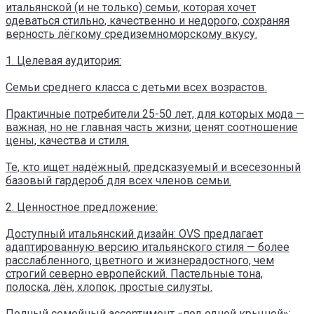
итальянской (и не только) семьи, которая хочет
одеваться стильно, качественно и недорого, сохраняя
верность лёгкому средиземноморскому вкусу.
1. Целевая аудитория:
Семьи среднего класса с детьми всех возрастов.
Практичные потребители 25-50 лет, для которых мода —
важная, но не главная часть жизни; ценят соотношение
цены, качества и стиля.
Те, кто ищет надёжный, предсказуемый и всесезонный
базовый гардероб для всех членов семьи.
2. Ценностное предложение:
Доступный итальянский дизайн: OVS предлагает
адаптированную версию итальянского стиля — более
расслабленного, цветного и жизнерадостного, чем
строгий северно европейский. Пастельные тона,
полоска, лён, хлопок, простые силуэты.
Полный семейный ассортимент «под одной крышей»: