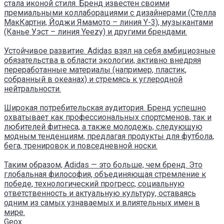
стала иконой стиля. Бренд известен своими
премиальными коллаборациями с дизайнерами (Стелла
МакКартни, Йоджи Ямамото – линия Y-3), музыкантами
(Канье Уэст – линия Yeezy) и другими брендами.
Устойчивое развитие. Adidas взял на себя амбициозные
обязательства в области экологии, активно внедряя
переработанные материалы (например, пластик,
собранный в океанах) и стремясь к углеродной
нейтральности.
Широкая потребительская аудитория. Бренд успешно
охватывает как профессиональных спортсменов, так и
любителей фитнеса, а также молодежь, следующую
модным тенденциям, предлагая продукты для футбола,
бега, тренировок и повседневной носки.
Таким образом, Adidas — это больше, чем бренд. Это
глобальная философия, объединяющая стремление к
победе, технологический прогресс, социальную
ответственность и актуальную культуру, оставаясь
одним из самых узнаваемых и влиятельных имен в
мире.
Geox