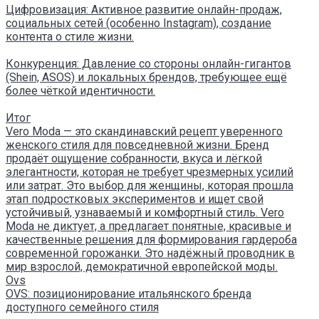
Цифровизация: Активное развитие онлайн-продаж,
социальных сетей (особенно Instagram), создание
контента о стиле жизни.
Конкуренция: Давление со стороны онлайн-гигантов
(Shein, ASOS) и локальных брендов, требующее ещё
более чёткой идентичности.
Итог
Vero Moda — это скандинавский рецепт уверенного
женского стиля для повседневной жизни. Бренд
продаёт ощущение собранности, вкуса и лёгкой
элегантности, которая не требует чрезмерных усилий
или затрат. Это выбор для женщины, которая прошла
этап подростковых экспериментов и ищет свой
устойчивый, узнаваемый и комфортный стиль. Vero
Moda не диктует, а предлагает понятные, красивые и
качественные решения для формирования гардероба
современной горожанки. Это надёжный проводник в
мир взрослой, демократичной европейской моды.
Ovs
OVS: позиционирование итальянского бренда
доступного семейного стиля