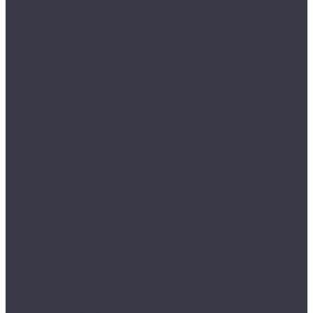
Отзывы
...
Каталог товаров
Одежда STOCK
Распродажа
Сток штучный
Акции
Прайс и скидки
Компания
Отзывы
Вакансии
Сотрудники
Политика конфиденциальности
Реквизиты
Полезное
Вопрос - ответ
Что такое одежда Stock
Всё о брендах
Сертификаты
Варианты оплаты
Варианты доставки
Возврат товара
Выкуп остатков одежды с магазина
Работа с Казахстаном