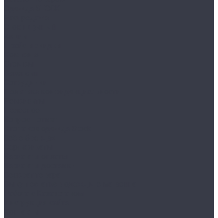
Одежда STOCK
Распродажа
Сток штучный
Акции
Прайс и скидки
Компания
Отзывы
Вакансии
Сотрудники
Политика конфиденциальности
Реквизиты
Полезное
Вопрос - ответ
Что такое одежда Stock
Всё о брендах
Сертификаты
Варианты оплаты
Варианты доставки
Возврат товара
Выкуп остатков одежды с магазина
Работа с Казахстаном
Инструкция сайта
Контакты