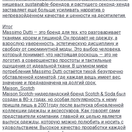
нишевых sustainable-брендов и растущего секонд-хенда
заставляет ещё больше усиливать нарратив о
непревзойдённом качестве и ценности на десятилетия.
Итог
Massimo Dutti — это бренд для тех, кто разговаривает
тканями, кроем и тишиной. Он продаёт не одежду, а
взрослую уверенность, эстетическую дисциплину и
свободу от сиюминутной моды. Это выбор человека,
который понимает, что настоящая роскошь — это не
логотип, а совершенство простоты и тактильные
ощущения от идеальной ткани. В шумном мире
потребления Massimo Dutti остаётся тихой, безупречно
обставленной комнатой, где каждая вещь имеет вес,
значение и предназначена на долгий срок.
Maison_Scotch
Maison Scotch-нидерландский бренд Scotch & Soda был
создан в 80-х годах, но особая популярность к нему
пришла лишь в 2001году после выпуска обновленной
коллекции одежды и аксессуаров. Как говорят сами
представители компании, главной их целью является
выпуск одежды, которую можно полюбить и носить с
удовольствием. Высокое качество проработки каждой