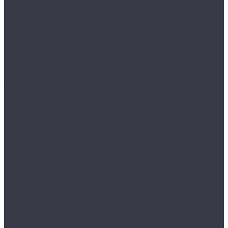
Одежда STOCK
Распродажа
Сток штучный
Акции
Прайс и скидки
Компания
Отзывы
Вакансии
Сотрудники
Политика конфиденциальности
Реквизиты
Полезное
Вопрос - ответ
Что такое одежда Stock
Всё о брендах
Сертификаты
Варианты оплаты
Варианты доставки
Возврат товара
Выкуп остатков одежды с магазина
Работа с Казахстаном
Инструкция сайта
Контакты