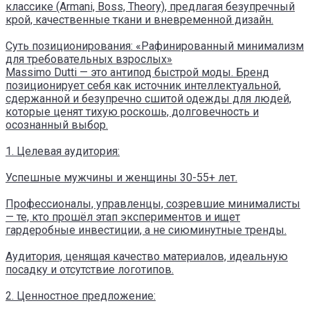
классике (Armani, Boss, Theory), предлагая безупречный
крой, качественные ткани и вневременной дизайн.
Суть позиционирования: «Рафинированный минимализм
для требовательных взрослых»
Massimo Dutti — это антипод быстрой моды. Бренд
позиционирует себя как источник интеллектуальной,
сдержанной и безупречно сшитой одежды для людей,
которые ценят тихую роскошь, долговечность и
осознанный выбор.
1. Целевая аудитория:
Успешные мужчины и женщины 30-55+ лет.
Профессионалы, управленцы, созревшие минималисты
— те, кто прошёл этап экспериментов и ищет
гардеробные инвестиции, а не сиюминутные тренды.
Аудитория, ценящая качество материалов, идеальную
посадку и отсутствие логотипов.
2. Ценностное предложение: