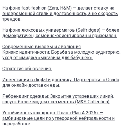
На фоне fast-fashion (Zara, H&M) — делает ставку на
вневременной стиль и долговечность, а не скорость
трендов.
На фоне люксовых универмагов (Selfridges) — более
демократичен, семейно-ориентирован и приземлён.
Современные вызовы и эволюция
Кризис идентичности: Борьба за молодую аудиторию,
уход от имиджа «магазина для бабушек».
Стратегия обновления:
Инвестиции в digital и доставку: Партнёрство с Ocado
для онлайн-доставки еды.
Ребрендинг одежды: Закрытие устаревших линий,
запуск более модных сегментов (M&S Collection).
Устойчивость как кредо: План «Plan A 2025» —
амбициозные цели по углеродной нейтральности и
переработке.