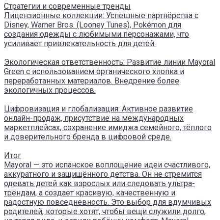
Стратегии и современные тренды
Лицензионные коллекции: Успешные партнёрства с
Disney, Warner Bros. (Looney Tunes), Pokémon для
создания одежды с любимыми персонажами, что
усиливает привлекательность для детей.
Экологическая ответственность: Развитие линии Mayoral
Green с использованием органического хлопка и
переработанных материалов. Внедрение более
экологичных процессов.
Цифровизация и глобализация: Активное развитие
онлайн-продаж, присутствие на международных
маркетплейсах, сохранение имиджа семейного, тёплого
и доверительного бренда в цифровой среде.
Итог
Mayoral — это испанское воплощение идеи счастливого,
аккуратного и защищённого детства. Он не стремится
одевать детей как взрослых или следовать ультра-
трендам, а создаёт красивую, качественную и
радостную повседневность. Это выбор для вдумчивых
родителей, которые хотят, чтобы вещи служили долго,