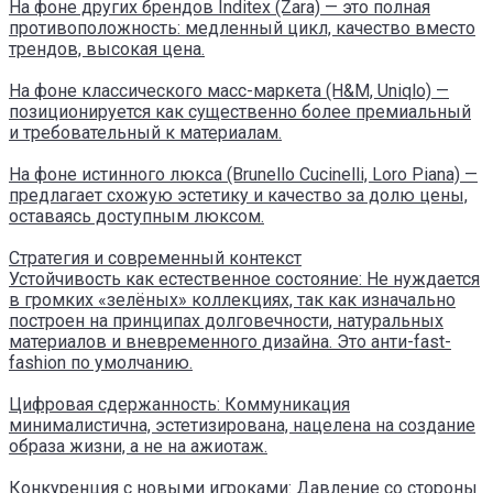
На фоне других брендов Inditex (Zara) — это полная
противоположность: медленный цикл, качество вместо
трендов, высокая цена.
На фоне классического масс-маркета (H&M, Uniqlo) —
позиционируется как существенно более премиальный
и требовательный к материалам.
На фоне истинного люкса (Brunello Cucinelli, Loro Piana) —
предлагает схожую эстетику и качество за долю цены,
оставаясь доступным люксом.
Стратегия и современный контекст
Устойчивость как естественное состояние: Не нуждается
в громких «зелёных» коллекциях, так как изначально
построен на принципах долговечности, натуральных
материалов и вневременного дизайна. Это анти-fast-
fashion по умолчанию.
Цифровая сдержанность: Коммуникация
минималистична, эстетизирована, нацелена на создание
образа жизни, а не на ажиотаж.
Конкуренция с новыми игроками: Давление со стороны