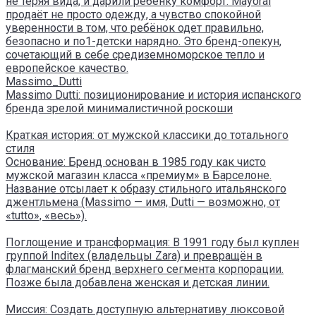
не теряя вида, и дарили ребёнку комфорт. Mayoral
продаёт не просто одежду, а чувство спокойной
уверенности в том, что ребёнок одет правильно,
безопасно и по1-детски нарядно. Это бренд-опекун,
сочетающий в себе средиземноморское тепло и
европейское качество.
Massimo_Dutti
Massimo Dutti: позиционирование и история испанского
бренда зрелой минималистичной роскоши
Краткая история: от мужской классики до тотального
стиля
Основание: Бренд основан в 1985 году как чисто
мужской магазин класса «премиум» в Барселоне.
Название отсылает к образу стильного итальянского
джентльмена (Massimo — имя, Dutti — возможно, от
«tutto», «весь»).
Поглощение и трансформация: В 1991 году был куплен
группой Inditex (владельцы Zara) и превращён в
флагманский бренд верхнего сегмента корпорации.
Позже была добавлена женская и детская линии.
Миссия: Создать доступную альтернативу люксовой