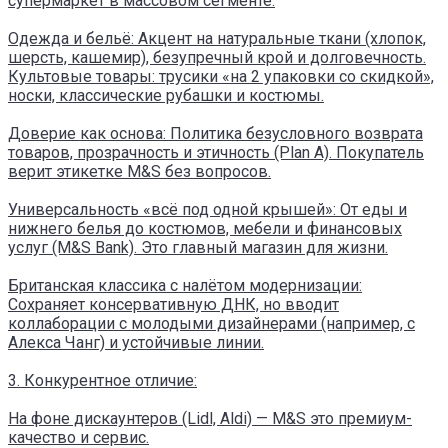
супермаркет в массовом сегменте.
Одежда и бельё: Акцент на натуральные ткани (хлопок,
шерсть, кашемир), безупречный крой и долговечность.
Культовые товары: трусики «на 2 упаковки со скидкой»,
носки, классические рубашки и костюмы.
Доверие как основа: Политика безусловного возврата
товаров, прозрачность и этичность (Plan A). Покупатель
верит этикетке M&S без вопросов.
Универсальность «всё под одной крышей»: От еды и
нижнего белья до костюмов, мебели и финансовых
услуг (M&S Bank). Это главный магазин для жизни.
Британская классика с налётом модернизации:
Сохраняет консервативную ДНК, но вводит
коллаборации с молодыми дизайнерами (например, с
Алекса Чанг) и устойчивые линии.
3. Конкурентное отличие:
На фоне дискаунтеров (Lidl, Aldi) — M&S это премиум-
качество и сервис.