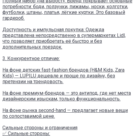
Полный набор «на вырост»: Бренд покрывает основные
потребности: боди, ползунки, пижамы, носки, колготки,
футболки, штаны, платья, лёгкие куртки. Это базовый
гардероб.
Доступность и импульсная покупка: Одежда
представлена непосредственно в супермаркетах Lidl,
что позволяет приобретать её быстро и без
дополнительных поездок.
3. Конкурентное отличие:
На фоне детских fast-fashion брендов (H&M Kids, Zara
Kids) — LUPILU дешевле и проще по дизайну, без
претензии на трендовость.
На фоне премиум-брендов — это антипод, где нет места
дизайнерским изыскам, только функциональность.
На фоне рынка second-hand — предлагает новые вещи
по сопоставимой цене.
Сильные стороны и ограничения
✅ Сильные стороны: