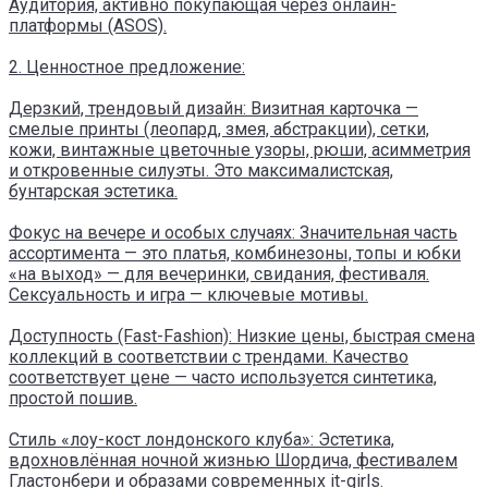
Аудитория, активно покупающая через онлайн-
платформы (ASOS).
2. Ценностное предложение:
Дерзкий, трендовый дизайн: Визитная карточка —
смелые принты (леопард, змея, абстракции), сетки,
кожи, винтажные цветочные узоры, рюши, асимметрия
и откровенные силуэты. Это максималистская,
бунтарская эстетика.
Фокус на вечере и особых случаях: Значительная часть
ассортимента — это платья, комбинезоны, топы и юбки
«на выход» — для вечеринки, свидания, фестиваля.
Сексуальность и игра — ключевые мотивы.
Доступность (Fast-Fashion): Низкие цены, быстрая смена
коллекций в соответствии с трендами. Качество
соответствует цене — часто используется синтетика,
простой пошив.
Стиль «лоу-кост лондонского клуба»: Эстетика,
вдохновлённая ночной жизнью Шордича, фестивалем
Гластонбери и образами современных it-girls.