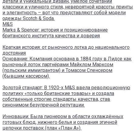
детали и уникальный дизайн, умелое сочетании
классики и уличного стиля, невероятной красоты принты
и элегантность – вот что представляют собой модели
одежды Scotch & Soda.
M&S
Marks & Spencer: история и позиционирование
британского института качества и доверия
Краткая история: от рыночного лотка до национального
достояния
Основание: Компания основана в 1884 году в Лидсе как
рыночный лоток партнёрами Майклом Марксом
(польским иммигрантом) и Томасом Спенсером
(бывшим кассиром).
Золотой стандарт: В 1920-х M&S ввела революционную
политику «только британские товары» и создала
собственные строгие стандарты качества, став
синонимом безупречной репутации.
Инновации: Была пионером в области охлаждённых
готовых блюд, нижнего белья и создания этичной
цепочки поставок (план «План А»).