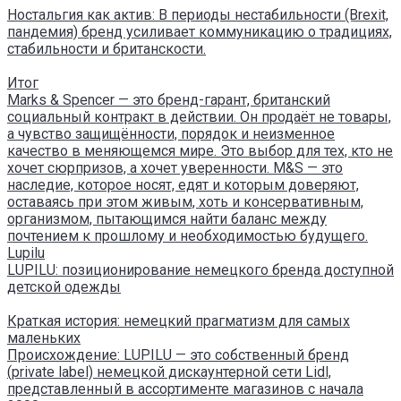
Ностальгия как актив: В периоды нестабильности (Brexit,
пандемия) бренд усиливает коммуникацию о традициях,
стабильности и британскости.
Итог
Marks & Spencer — это бренд-гарант, британский
социальный контракт в действии. Он продаёт не товары,
а чувство защищённости, порядок и неизменное
качество в меняющемся мире. Это выбор для тех, кто не
хочет сюрпризов, а хочет уверенности. M&S — это
наследие, которое носят, едят и которым доверяют,
оставаясь при этом живым, хоть и консервативным,
организмом, пытающимся найти баланс между
почтением к прошлому и необходимостью будущего.
Lupilu
LUPILU: позиционирование немецкого бренда доступной
детской одежды
Краткая история: немецкий прагматизм для самых
маленьких
Происхождение: LUPILU — это собственный бренд
(private label) немецкой дискаунтерной сети Lidl,
представленный в ассортименте магазинов с начала