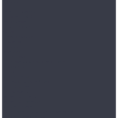
Отзывы
...
Каталог товаров
Одежда STOCK
Распродажа
Сток штучный
Акции
Прайс и скидки
Компания
Отзывы
Вакансии
Сотрудники
Политика конфиденциальности
Реквизиты
Полезное
Вопрос - ответ
Что такое одежда Stock
Всё о брендах
Сертификаты
Варианты оплаты
Варианты доставки
Возврат товара
Выкуп остатков одежды с магазина
Работа с Казахстаном