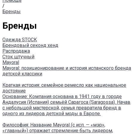
Помощь
/
Бренды
Бренды
Одежда STOCK
Брендовый секонд хенд
Распродажа
Сток штучный
Mayoral
Mayoral: позиционирование и история испанского бренда
детской классики
Краткая история: семейное ремесло как национальное
достояние
Основание: Компания основана в 1941 году в городе
Андалусия (Испания) семьёй Сарагоса (Saragossa). Начав
с небольшой мастерской, семья превратила бренд в
одного из лидеров детской моды в Европе.
Философия: Название Mayoral (с исп. — «мэр»,
«главный») отражает стремление быть лидером,