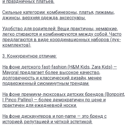
и праздничных платьев.
Сильные категории: комбинезоны, платья, пижамы,
джинсы, верхняя одежда, аксессуары.
Удобство для родителей: Вещи практичны, немаркие,
легко стираются и комбинируются между собой. Часто
предлагаются в виде координационных наборов (лук-
комплектов).
3. Конкурентное отличие:
На фоне детского fast-fashion (H&M Kids, Zara Kids) —
Mayoral предлагает более высокое качество,
долговечность и классический дизайн, менее
подверженный сиюминутным трендам.
На фоне премиум-люксовых детских брендов (Bonpoint,
I Pinco Pallino) — более демократичен по цене и
практичен для ежедневной носки.
На фоне дискаунтеров и non-name — это бренд с
историей, репутацией и чёткой эстетикой.