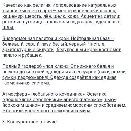
Качество как религия: Использование натуральных
тканей высшего сорта — мерсеризованный хлопок,
кашемир, шерсть, лён, шёлк, кожа. Акцент на детали:
роговые пуговицы, шёлковая подкладка, идеальные
швы.
Вневременная палитра и крой: Нейтральная база —
бежевый, серый, navy, белый, чёрный. Чистые,
архитектурные силуэты, безупречный крой костюмов,
пальто и рубашек.
Полный гардероб «под ключ»: От нижнего белья и
носков до верхней одежды и аксессуаров (очки, ремни,
сумки, парфюмерия). Одежда создаётся как единая
гармоничная система.
Атмосфера «глобального кочевника»: Эстетика
вдохновлена европейским аристократизмом, нью-
йоркским шиком и средиземноморским спокойствием.
Это стиль уверенного гражданина мира.
3. Конкурентное отличие: