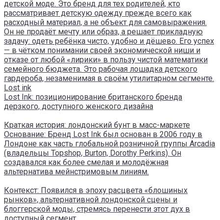
детской моде. Это бренд для тех родителей, кто
рассматривает детскую одежду прежде всего как
расходный материал, а не объект для самовыражения.
Он не продаёт мечту или образ, а решает прикладную
задачу: одеть ребёнка чисто, удобно и дёшево. Его успех
— в чётком понимании своей экономической ниши и
отказе от любой «лирики» в пользу чистой математики
семейного бюджета. Это рабочая лошадка детского
гардероба, незаменимая в своём утилитарном сегменте.
Lost ink
Lost Ink: позиционирование британского бренда
дерзкого, доступного женского дизайна
Краткая история: лондонский бунт в масс-маркете
Основание: Бренд Lost Ink был основан в 2006 году в
Лондоне как часть глобальной розничной группы Arcadia
(владельцы Topshop, Burton, Dorothy Perkins). Он
создавался как более смелая и молодёжная
альтернатива мейнстримовым линиям.
Контекст: Появился в эпоху расцвета «блошиных
рынков», альтернативной лондонской сцены и
блоггерской моды, стремясь перенести этот дух в
доступный сегмент.