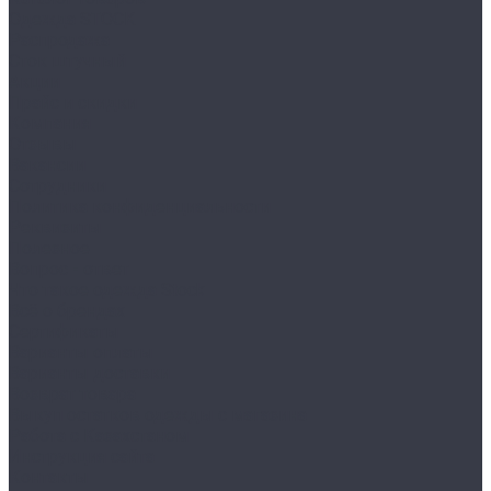
Одежда STOCK
Распродажа
Сток штучный
Акции
Прайс и скидки
Компания
Отзывы
Вакансии
Сотрудники
Политика конфиденциальности
Реквизиты
Полезное
Вопрос - ответ
Что такое одежда Stock
Всё о брендах
Сертификаты
Варианты оплаты
Варианты доставки
Возврат товара
Выкуп остатков одежды с магазина
Работа с Казахстаном
Инструкция сайта
Контакты