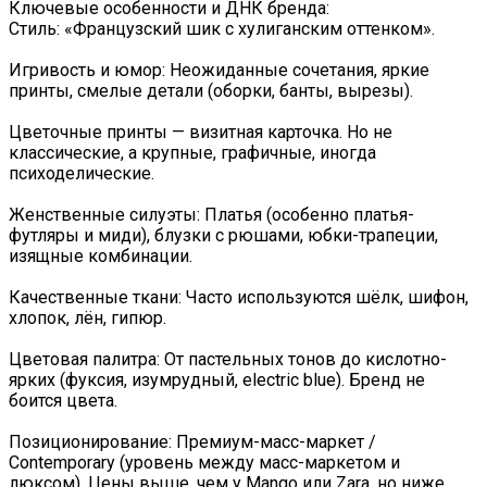
Ключевые особенности и ДНК бренда:
Стиль: «Французский шик с хулиганским оттенком».
Игривость и юмор: Неожиданные сочетания, яркие
принты, смелые детали (оборки, банты, вырезы).
Цветочные принты — визитная карточка. Но не
классические, а крупные, графичные, иногда
психоделические.
Женственные силуэты: Платья (особенно платья-
футляры и миди), блузки с рюшами, юбки-трапеции,
изящные комбинации.
Качественные ткани: Часто используются шёлк, шифон,
хлопок, лён, гипюр.
Цветовая палитра: От пастельных тонов до кислотно-
ярких (фуксия, изумрудный, electric blue). Бренд не
боится цвета.
Позиционирование: Премиум-масс-маркет /
Contemporary (уровень между масс-маркетом и
люксом). Цены выше, чем у Mango или Zara, но ниже,