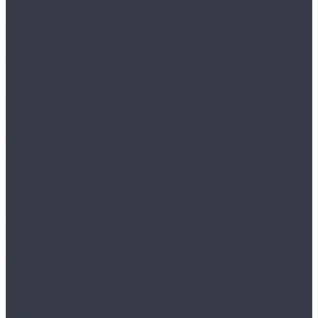
Отзывы
...
Каталог товаров
Одежда STOCK
Распродажа
Сток штучный
Акции
Прайс и скидки
Компания
Отзывы
Вакансии
Сотрудники
Политика конфиденциальности
Реквизиты
Полезное
Вопрос - ответ
Что такое одежда Stock
Всё о брендах
Сертификаты
Варианты оплаты
Варианты доставки
Возврат товара
Выкуп остатков одежды с магазина
Работа с Казахстаном