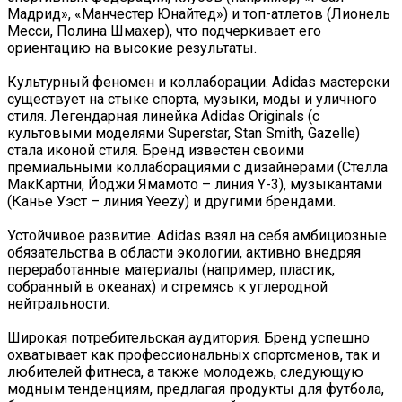
Мадрид», «Манчестер Юнайтед») и топ-атлетов (Лионель
Месси, Полина Шмахер), что подчеркивает его
ориентацию на высокие результаты.
Культурный феномен и коллаборации. Adidas мастерски
существует на стыке спорта, музыки, моды и уличного
стиля. Легендарная линейка Adidas Originals (с
культовыми моделями Superstar, Stan Smith, Gazelle)
стала иконой стиля. Бренд известен своими
премиальными коллаборациями с дизайнерами (Стелла
МакКартни, Йоджи Ямамото – линия Y-3), музыкантами
(Канье Уэст – линия Yeezy) и другими брендами.
Устойчивое развитие. Adidas взял на себя амбициозные
обязательства в области экологии, активно внедряя
переработанные материалы (например, пластик,
собранный в океанах) и стремясь к углеродной
нейтральности.
Широкая потребительская аудитория. Бренд успешно
охватывает как профессиональных спортсменов, так и
любителей фитнеса, а также молодежь, следующую
модным тенденциям, предлагая продукты для футбола,