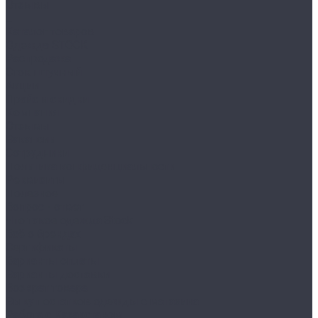
Отзывы
...
Каталог товаров
Одежда STOCK
Распродажа
Сток штучный
Акции
Прайс и скидки
Компания
Отзывы
Вакансии
Сотрудники
Политика конфиденциальности
Реквизиты
Полезное
Вопрос - ответ
Что такое одежда Stock
Всё о брендах
Сертификаты
Варианты оплаты
Варианты доставки
Возврат товара
Выкуп остатков одежды с магазина
Работа с Казахстаном