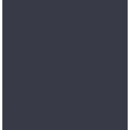
Одежда STOCK
Распродажа
Сток штучный
Акции
Прайс и скидки
Компания
Отзывы
Вакансии
Сотрудники
Политика конфиденциальности
Реквизиты
Полезное
Вопрос - ответ
Что такое одежда Stock
Всё о брендах
Сертификаты
Варианты оплаты
Варианты доставки
Возврат товара
Выкуп остатков одежды с магазина
Работа с Казахстаном
Инструкция сайта
Контакты