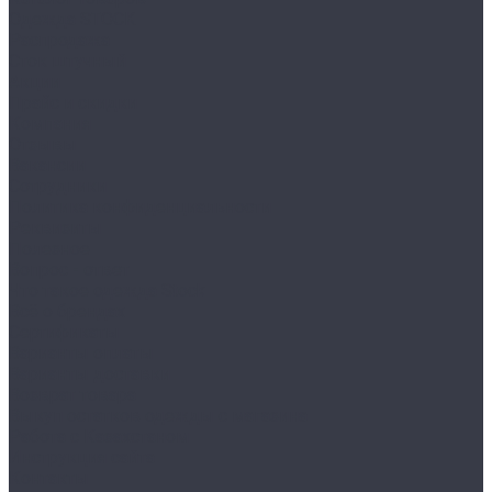
Одежда STOCK
Распродажа
Сток штучный
Акции
Прайс и скидки
Компания
Отзывы
Вакансии
Сотрудники
Политика конфиденциальности
Реквизиты
Полезное
Вопрос - ответ
Что такое одежда Stock
Всё о брендах
Сертификаты
Варианты оплаты
Варианты доставки
Возврат товара
Выкуп остатков одежды с магазина
Работа с Казахстаном
Инструкция сайта
Контакты