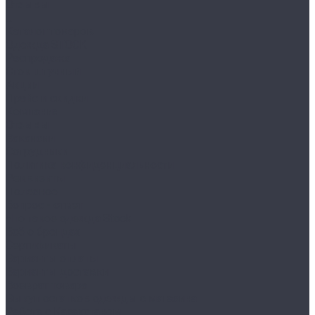
Отзывы
...
Каталог товаров
Одежда STOCK
Распродажа
Сток штучный
Акции
Прайс и скидки
Компания
Отзывы
Вакансии
Сотрудники
Политика конфиденциальности
Реквизиты
Полезное
Вопрос - ответ
Что такое одежда Stock
Всё о брендах
Сертификаты
Варианты оплаты
Варианты доставки
Возврат товара
Выкуп остатков одежды с магазина
Работа с Казахстаном