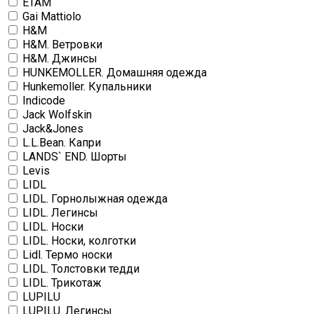
ETAM
Gai Mattiolo
H&M
H&M. Ветровки
H&M. Джинсы
HUNKEMOLLER. Домашняя одежда
Hunkemoller. Купальники
Indicode
Jack Wolfskin
Jack&Jones
L.L.Bean. Капри
LANDS` END. Шорты
Levis
LIDL
LIDL. Горнолыжная одежда
LIDL. Легинсы
LIDL. Носки
LIDL. Носки, колготки
Lidl. Термо носки
LIDL. Толстовки тедди
LIDL. Трикотаж
LUPILU
LUPILU. Легинсы