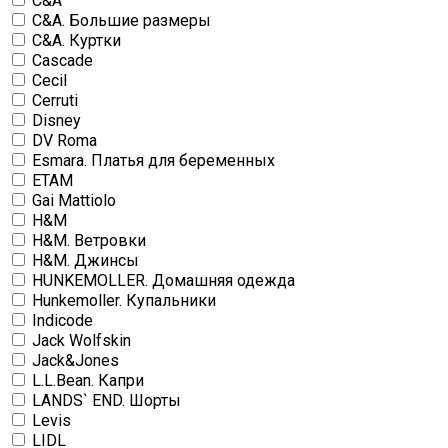
C&A
C&A. Большие размеры
C&A. Куртки
Cascade
Cecil
Cerruti
Disney
DV Roma
Esmara. Платья для беременных
ETAM
Gai Mattiolo
H&M
H&M. Ветровки
H&M. Джинсы
HUNKEMOLLER. Домашняя одежда
Hunkemoller. Купальники
Indicode
Jack Wolfskin
Jack&Jones
L.L.Bean. Капри
LANDS` END. Шорты
Levis
LIDL