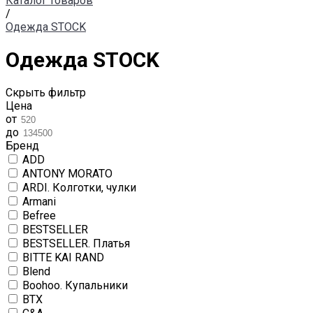
Каталог товаров
/
Одежда STOCK
Одежда STOCK
Скрыть фильтр
Цена
от
до
Бренд
ADD
ANTONY MORATO
ARDI. Колготки, чулки
Armani
Befree
BESTSELLER
BESTSELLER. Платья
BITTE KAI RAND
Blend
Boohoo. Купальники
BTX