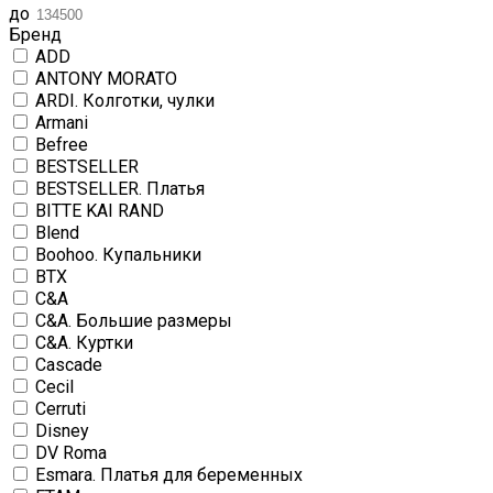
до
Бренд
ADD
ANTONY MORATO
ARDI. Колготки, чулки
Armani
Befree
BESTSELLER
BESTSELLER. Платья
BITTE KAI RAND
Blend
Boohoo. Купальники
BTX
C&A
C&A. Большие размеры
C&A. Куртки
Cascade
Cecil
Cerruti
Disney
DV Roma
Esmara. Платья для беременных