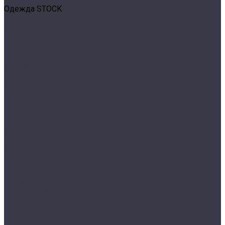
Одежда STOCK
Распродажа
Сток штучный
Акции
Прайс и скидки
Компания
Отзывы
Вакансии
Сотрудники
Политика конфиденциальности
Реквизиты
Полезное
Вопрос - ответ
Что такое одежда Stock
Всё о брендах
Сертификаты
Варианты оплаты
Варианты доставки
Возврат товара
Выкуп остатков одежды с магазина
Работа с Казахстаном
Инструкция сайта
Контакты