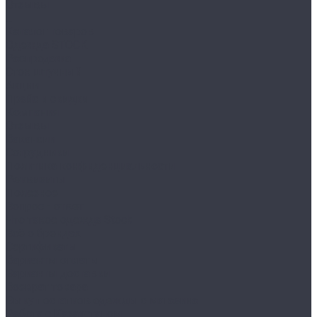
Отзывы
...
Каталог товаров
Одежда STOCK
Распродажа
Сток штучный
Акции
Прайс и скидки
Компания
Отзывы
Вакансии
Сотрудники
Политика конфиденциальности
Реквизиты
Полезное
Вопрос - ответ
Что такое одежда Stock
Всё о брендах
Сертификаты
Варианты оплаты
Варианты доставки
Возврат товара
Выкуп остатков одежды с магазина
Работа с Казахстаном