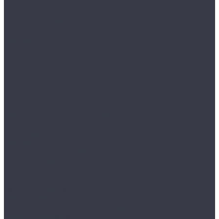
Отзывы
...
Каталог товаров
Одежда STOCK
Распродажа
Сток штучный
Акции
Прайс и скидки
Компания
Отзывы
Вакансии
Сотрудники
Политика конфиденциальности
Реквизиты
Полезное
Вопрос - ответ
Что такое одежда Stock
Всё о брендах
Сертификаты
Варианты оплаты
Варианты доставки
Возврат товара
Выкуп остатков одежды с магазина
Работа с Казахстаном