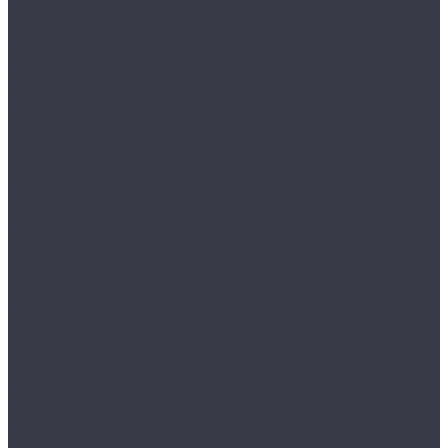
Одежда STOCK
Распродажа
Сток штучный
Акции
Прайс и скидки
Компания
Отзывы
Вакансии
Сотрудники
Политика конфиденциальности
Реквизиты
Полезное
Вопрос - ответ
Что такое одежда Stock
Всё о брендах
Сертификаты
Варианты оплаты
Варианты доставки
Возврат товара
Выкуп остатков одежды с магазина
Работа с Казахстаном
Инструкция сайта
Контакты