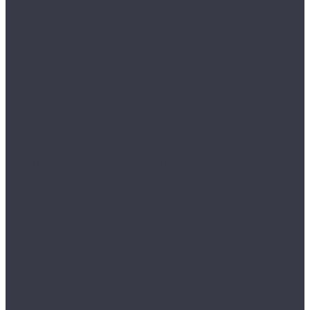
Отзывы
...
Каталог товаров
Одежда STOCK
Распродажа
Сток штучный
Акции
Прайс и скидки
Компания
Отзывы
Вакансии
Сотрудники
Политика конфиденциальности
Реквизиты
Полезное
Вопрос - ответ
Что такое одежда Stock
Всё о брендах
Сертификаты
Варианты оплаты
Варианты доставки
Возврат товара
Выкуп остатков одежды с магазина
Работа с Казахстаном