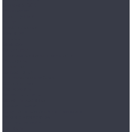
Одежда STOCK
Распродажа
Сток штучный
Акции
Прайс и скидки
Компания
Отзывы
Вакансии
Сотрудники
Политика конфиденциальности
Реквизиты
Полезное
Вопрос - ответ
Что такое одежда Stock
Всё о брендах
Сертификаты
Варианты оплаты
Варианты доставки
Возврат товара
Выкуп остатков одежды с магазина
Работа с Казахстаном
Инструкция сайта
Контакты