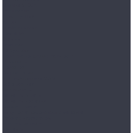
Одежда STOCK
Распродажа
Сток штучный
Акции
Прайс и скидки
Компания
Отзывы
Вакансии
Сотрудники
Политика конфиденциальности
Реквизиты
Полезное
Вопрос - ответ
Что такое одежда Stock
Всё о брендах
Сертификаты
Варианты оплаты
Варианты доставки
Возврат товара
Выкуп остатков одежды с магазина
Работа с Казахстаном
Инструкция сайта
Контакты