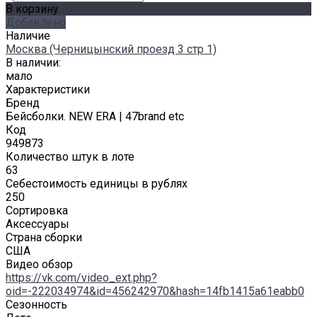
В корзину
Добавлено
Наличие
Москва (Черницынский проезд 3 стр 1)
В наличии:
мало
Характеристики
Бренд
Бейсболки. NEW ERA | 47brand etc
Код
949873
Количество штук в лоте
63
Себестоимость единицы в рублях
250
Сортировка
Аксессуары
Страна сборки
США
Видео обзор
https://vk.com/video_ext.php?
oid=-222034974&id=456242970&hash=14fb1415a61eabb0
Сезонность