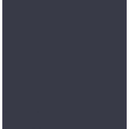
Отзывы
...
Каталог товаров
Одежда STOCK
Распродажа
Сток штучный
Акции
Прайс и скидки
Компания
Отзывы
Вакансии
Сотрудники
Политика конфиденциальности
Реквизиты
Полезное
Вопрос - ответ
Что такое одежда Stock
Всё о брендах
Сертификаты
Варианты оплаты
Варианты доставки
Возврат товара
Выкуп остатков одежды с магазина
Работа с Казахстаном