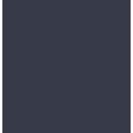
Отзывы
...
Каталог товаров
Одежда STOCK
Распродажа
Сток штучный
Акции
Прайс и скидки
Компания
Отзывы
Вакансии
Сотрудники
Политика конфиденциальности
Реквизиты
Полезное
Вопрос - ответ
Что такое одежда Stock
Всё о брендах
Сертификаты
Варианты оплаты
Варианты доставки
Возврат товара
Выкуп остатков одежды с магазина
Работа с Казахстаном