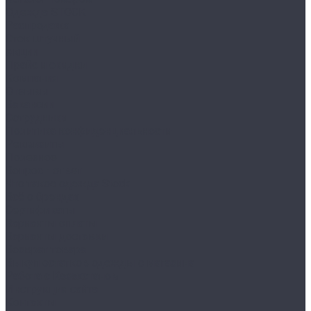
Одежда STOCK
Распродажа
Сток штучный
Акции
Прайс и скидки
Компания
Отзывы
Вакансии
Сотрудники
Политика конфиденциальности
Реквизиты
Полезное
Вопрос - ответ
Что такое одежда Stock
Всё о брендах
Сертификаты
Варианты оплаты
Варианты доставки
Возврат товара
Выкуп остатков одежды с магазина
Работа с Казахстаном
Инструкция сайта
Контакты