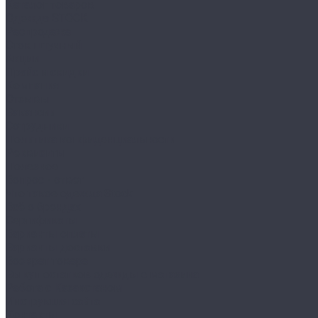
Каталог товаров
Одежда STOCK
Распродажа
Сток штучный
Акции
Прайс и скидки
Компания
Отзывы
Вакансии
Сотрудники
Политика конфиденциальности
Реквизиты
Полезное
Вопрос - ответ
Что такое одежда Stock
Всё о брендах
Сертификаты
Варианты оплаты
Варианты доставки
Возврат товара
Выкуп остатков одежды с магазина
Работа с Казахстаном
Инструкция сайта
Контакты