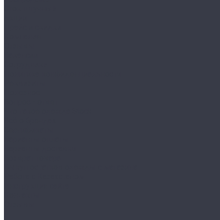
Сток штучный
Акции
Прайс и скидки
Компания
Отзывы
Вакансии
Сотрудники
Политика конфиденциальности
Реквизиты
Полезное
Вопрос - ответ
Что такое одежда Stock
Всё о брендах
Сертификаты
Варианты оплаты
Варианты доставки
Возврат товара
Выкуп остатков одежды с магазина
Работа с Казахстаном
Инструкция сайта
Контакты
Отзывы
...