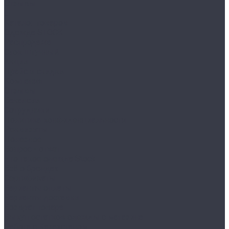
Отзывы
...
Каталог товаров
Одежда STOCK
Распродажа
Сток штучный
Акции
Прайс и скидки
Компания
Отзывы
Вакансии
Сотрудники
Политика конфиденциальности
Реквизиты
Полезное
Вопрос - ответ
Что такое одежда Stock
Всё о брендах
Сертификаты
Варианты оплаты
Варианты доставки
Возврат товара
Выкуп остатков одежды с магазина
Работа с Казахстаном