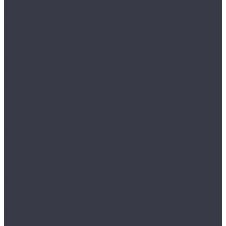
Одежда STOCK
Распродажа
Сток штучный
Акции
Прайс и скидки
Компания
Отзывы
Вакансии
Сотрудники
Политика конфиденциальности
Реквизиты
Полезное
Вопрос - ответ
Что такое одежда Stock
Всё о брендах
Сертификаты
Варианты оплаты
Варианты доставки
Возврат товара
Выкуп остатков одежды с магазина
Работа с Казахстаном
Инструкция сайта
Контакты