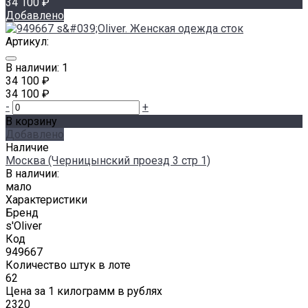
34 100 ₽
Добавлено
Артикул:
В наличии: 1
34 100 ₽
34 100 ₽
-
+
В корзину
Добавлено
Наличие
Москва (Черницынский проезд 3 стр 1)
В наличии:
мало
Характеристики
Бренд
s'Oliver
Код
949667
Количество штук в лоте
62
Цена за 1 килограмм в рублях
2320