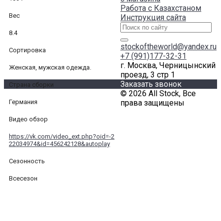
Работа с Казахстаном
Вес
Инструкция сайта
8.4
stockoftheworld@yandex.ru
Сортировка
+7 (991)177-32-31
г. Москва, Черницынский
Женская, мужская одежда.
проезд, 3 стр 1
Заказать звонок
Страна сборки
© 2026 All Stock, Все
Германия
права защищены
Видео обзор
https://vk.com/video_ext.php?oid=-2
22034974&id=456242128&autoplay
Сезонность
Всесезон