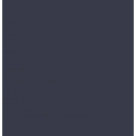
Одежда STOCK
Распродажа
Сток штучный
Акции
Прайс и скидки
Компания
Отзывы
Вакансии
Сотрудники
Политика конфиденциальности
Реквизиты
Полезное
Вопрос - ответ
Что такое одежда Stock
Всё о брендах
Сертификаты
Варианты оплаты
Варианты доставки
Возврат товара
Выкуп остатков одежды с магазина
Работа с Казахстаном
Инструкция сайта
Контакты