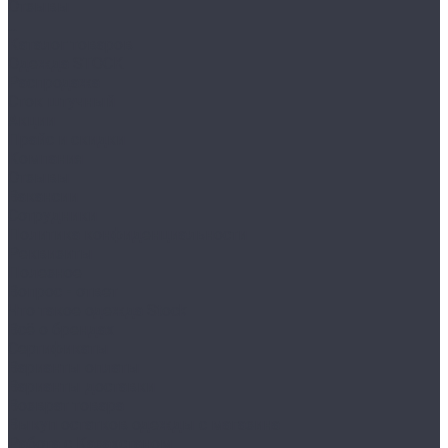
Отзывы
...
Каталог товаров
Одежда STOCK
Распродажа
Сток штучный
Акции
Прайс и скидки
Компания
Отзывы
Вакансии
Сотрудники
Политика конфиденциальности
Реквизиты
Полезное
Вопрос - ответ
Что такое одежда Stock
Всё о брендах
Сертификаты
Варианты оплаты
Варианты доставки
Возврат товара
Выкуп остатков одежды с магазина
Работа с Казахстаном