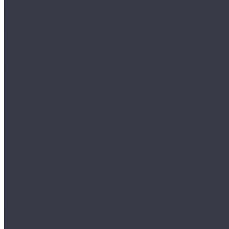
Сток штучный
Акции
Прайс и скидки
Компания
Отзывы
Вакансии
Сотрудники
Политика конфиденциальности
Реквизиты
Полезное
Вопрос - ответ
Что такое одежда Stock
Всё о брендах
Сертификаты
Варианты оплаты
Варианты доставки
Возврат товара
Выкуп остатков одежды с магазина
Работа с Казахстаном
Инструкция сайта
Контакты
Отзывы
...