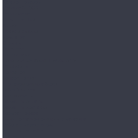
Каталог товаров
Одежда STOCK
Распродажа
Сток штучный
Акции
Прайс и скидки
Компания
Отзывы
Вакансии
Сотрудники
Политика конфиденциальности
Реквизиты
Полезное
Вопрос - ответ
Что такое одежда Stock
Всё о брендах
Сертификаты
Варианты оплаты
Варианты доставки
Возврат товара
Выкуп остатков одежды с магазина
Работа с Казахстаном
Инструкция сайта
Контакты