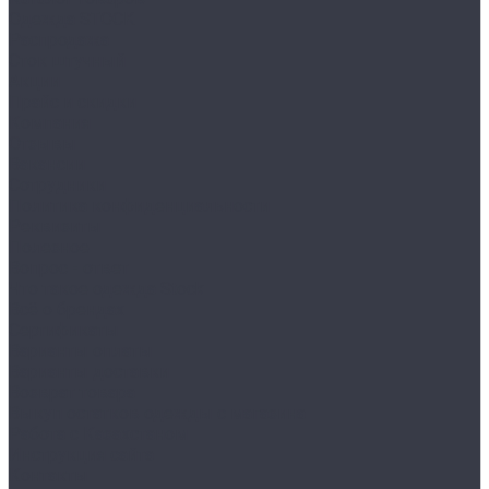
Одежда STOCK
Распродажа
Сток штучный
Акции
Прайс и скидки
Компания
Отзывы
Вакансии
Сотрудники
Политика конфиденциальности
Реквизиты
Полезное
Вопрос - ответ
Что такое одежда Stock
Всё о брендах
Сертификаты
Варианты оплаты
Варианты доставки
Возврат товара
Выкуп остатков одежды с магазина
Работа с Казахстаном
Инструкция сайта
Контакты