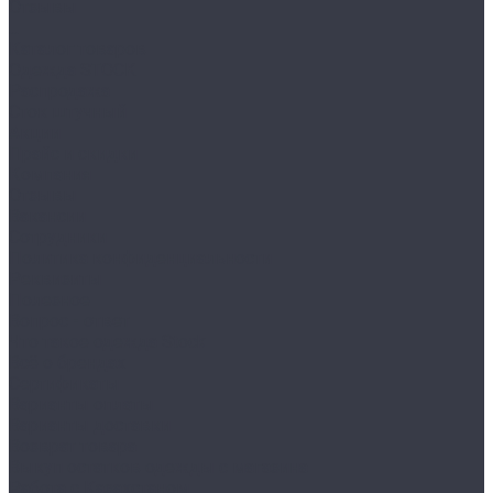
Отзывы
...
Каталог товаров
Одежда STOCK
Распродажа
Сток штучный
Акции
Прайс и скидки
Компания
Отзывы
Вакансии
Сотрудники
Политика конфиденциальности
Реквизиты
Полезное
Вопрос - ответ
Что такое одежда Stock
Всё о брендах
Сертификаты
Варианты оплаты
Варианты доставки
Возврат товара
Выкуп остатков одежды с магазина
Работа с Казахстаном