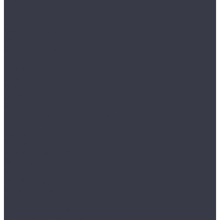
Отзывы
...
Каталог товаров
Одежда STOCK
Распродажа
Сток штучный
Акции
Прайс и скидки
Компания
Отзывы
Вакансии
Сотрудники
Политика конфиденциальности
Реквизиты
Полезное
Вопрос - ответ
Что такое одежда Stock
Всё о брендах
Сертификаты
Варианты оплаты
Варианты доставки
Возврат товара
Выкуп остатков одежды с магазина
Работа с Казахстаном