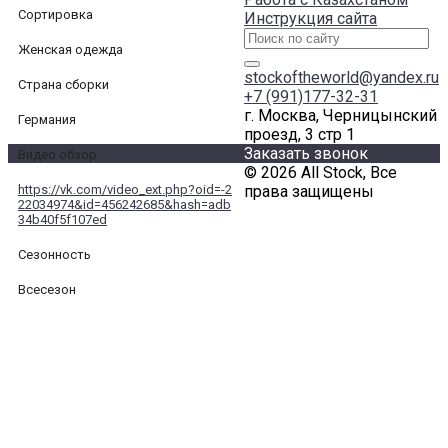
Сортировка
Инструкция сайта
Женская одежда
stockoftheworld@yandex.ru
Страна сборки
+7 (991)177-32-31
г. Москва, Черницынский
Германия
проезд, 3 стр 1
Заказать звонок
Видео обзор
© 2026 All Stock, Все
https://vk.com/video_ext.php?oid=-2
права защищены
22034974&id=456242685&hash=adb
34b40f5f107ed
Сезонность
Всесезон