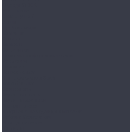
Одежда STOCK
Распродажа
Сток штучный
Акции
Прайс и скидки
Компания
Отзывы
Вакансии
Сотрудники
Политика конфиденциальности
Реквизиты
Полезное
Вопрос - ответ
Что такое одежда Stock
Всё о брендах
Сертификаты
Варианты оплаты
Варианты доставки
Возврат товара
Выкуп остатков одежды с магазина
Работа с Казахстаном
Инструкция сайта
Контакты