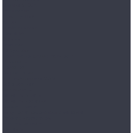
Одежда STOCK
Распродажа
Сток штучный
Акции
Прайс и скидки
Компания
Отзывы
Вакансии
Сотрудники
Политика конфиденциальности
Реквизиты
Полезное
Вопрос - ответ
Что такое одежда Stock
Всё о брендах
Сертификаты
Варианты оплаты
Варианты доставки
Возврат товара
Выкуп остатков одежды с магазина
Работа с Казахстаном
Инструкция сайта
Контакты