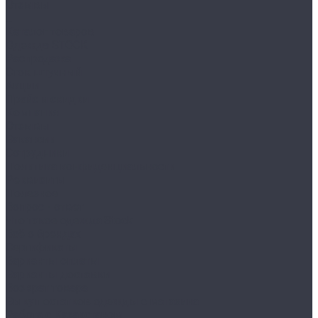
Отзывы
...
Каталог товаров
Одежда STOCK
Распродажа
Сток штучный
Акции
Прайс и скидки
Компания
Отзывы
Вакансии
Сотрудники
Политика конфиденциальности
Реквизиты
Полезное
Вопрос - ответ
Что такое одежда Stock
Всё о брендах
Сертификаты
Варианты оплаты
Варианты доставки
Возврат товара
Выкуп остатков одежды с магазина
Работа с Казахстаном