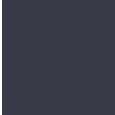
Сток штучный
Акции
Прайс и скидки
Компания
Отзывы
Вакансии
Сотрудники
Политика конфиденциальности
Реквизиты
Полезное
Вопрос - ответ
Что такое одежда Stock
Всё о брендах
Сертификаты
Варианты оплаты
Варианты доставки
Возврат товара
Выкуп остатков одежды с магазина
Работа с Казахстаном
Инструкция сайта
Контакты
Отзывы
...