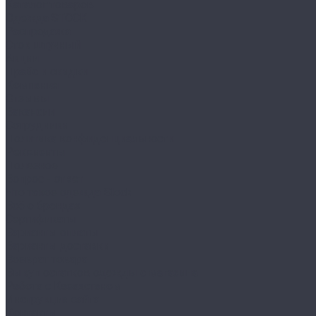
Каталог товаров
Одежда STOCK
Распродажа
Сток штучный
Акции
Прайс и скидки
Компания
Отзывы
Вакансии
Сотрудники
Политика конфиденциальности
Реквизиты
Полезное
Вопрос - ответ
Что такое одежда Stock
Всё о брендах
Сертификаты
Варианты оплаты
Варианты доставки
Возврат товара
Выкуп остатков одежды с магазина
Работа с Казахстаном
Инструкция сайта
Контакты