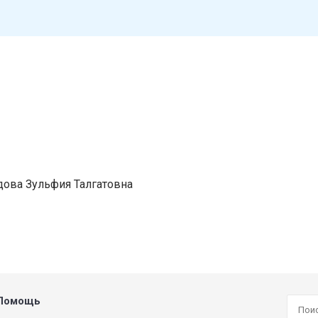
ова Зульфия Талгатовна
Помощь