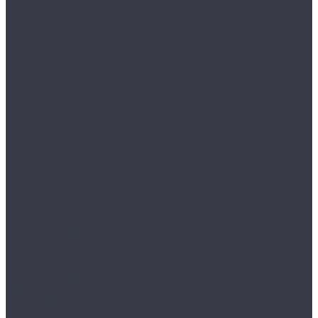
Отзывы
...
Каталог товаров
Одежда STOCK
Распродажа
Сток штучный
Акции
Прайс и скидки
Компания
Отзывы
Вакансии
Сотрудники
Политика конфиденциальности
Реквизиты
Полезное
Вопрос - ответ
Что такое одежда Stock
Всё о брендах
Сертификаты
Варианты оплаты
Варианты доставки
Возврат товара
Выкуп остатков одежды с магазина
Работа с Казахстаном