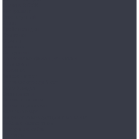
Одежда STOCK
Распродажа
Сток штучный
Акции
Прайс и скидки
Компания
Отзывы
Вакансии
Сотрудники
Политика конфиденциальности
Реквизиты
Полезное
Вопрос - ответ
Что такое одежда Stock
Всё о брендах
Сертификаты
Варианты оплаты
Варианты доставки
Возврат товара
Выкуп остатков одежды с магазина
Работа с Казахстаном
Инструкция сайта
Контакты