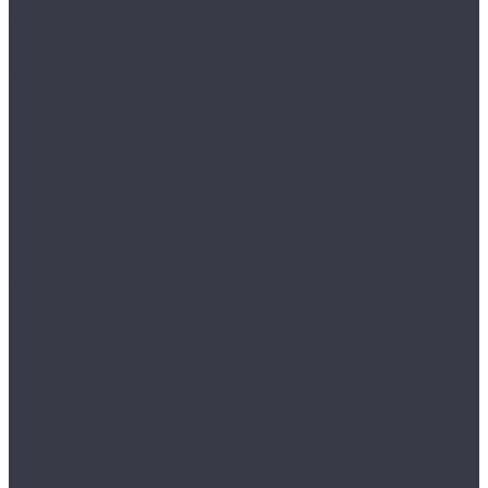
Одежда STOCK
Распродажа
Сток штучный
Акции
Прайс и скидки
Компания
Отзывы
Вакансии
Сотрудники
Политика конфиденциальности
Реквизиты
Полезное
Вопрос - ответ
Что такое одежда Stock
Всё о брендах
Сертификаты
Варианты оплаты
Варианты доставки
Возврат товара
Выкуп остатков одежды с магазина
Работа с Казахстаном
Инструкция сайта
Контакты