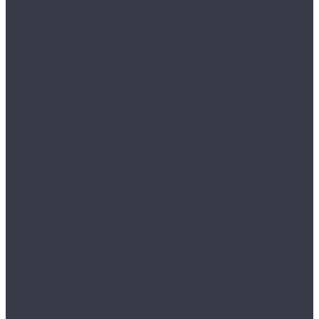
Отзывы
...
Каталог товаров
Одежда STOCK
Распродажа
Сток штучный
Акции
Прайс и скидки
Компания
Отзывы
Вакансии
Сотрудники
Политика конфиденциальности
Реквизиты
Полезное
Вопрос - ответ
Что такое одежда Stock
Всё о брендах
Сертификаты
Варианты оплаты
Варианты доставки
Возврат товара
Выкуп остатков одежды с магазина
Работа с Казахстаном