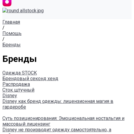
Главная
/
Помощь
/
Бренды
Бренды
Одежда STOCK
Брендовый секонд хенд
Распродажа
Сток штучный
Disney
Disney как бренд одежды: лицензионная магия в
гардеробе
Суть позиционирования: Эмоциональная ностальгия и
массовый лицензинг
Disney не производит одежду самостоятельно, а