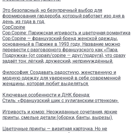
Это безопасный, но безупречный выбор для
формирования гардероба, который работает изо дня в
день, из года в год.
CopCopine
Cop.Copine: Парижская игривость и цветочная романтика
Cop.Copine — французский бренд женской одежды,
основанный в Париже в 1993 году. Название можно
перевести с разговорного французского как «Пара.
Подружка» (от copain/copine — друг/подруга), что сразу
задаёт тон: лёгкий, дружеский, непринуждённый.
Философия: Создавать радостную, женственную и
модную одежду для уверенной в себе современной
женщины, которая любит выделяться.
Ключевые особенности и ДНК бренда:
Стиль: «Французский шик с хулиганским оттенком».
Игривость и юмор: Неожиданные сочетания, яркие
принты, смелые детали (оборки, банты, вырезы).
Цветочные принты — визитная карточка. Но не