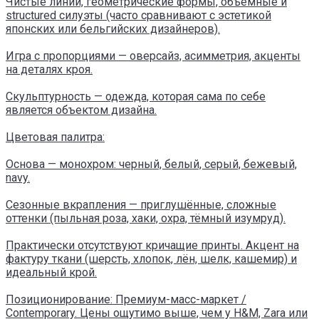
Чистые линии, геометрические формы, объёмные и
structured силуэты (часто сравнивают с эстетикой
японских или бельгийских дизайнеров).
Игра с пропорциями — оверсайз, асимметрия, акценты
на деталях кроя.
Скульптурность — одежда, которая сама по себе
является объектом дизайна.
Цветовая палитра:
Основа — монохром: черный, белый, серый, бежевый,
navy.
Сезонные вкрапления — приглушённые, сложные
оттенки (пыльная роза, хаки, охра, тёмный изумруд).
Практически отсутствуют кричащие принты. Акцент на
фактуру ткани (шерсть, хлопок, лён, шелк, кашемир) и
идеальный крой.
Позиционирование: Премиум-масс-маркет /
Contemporary. Цены ощутимо выше, чем у H&M, Zara или