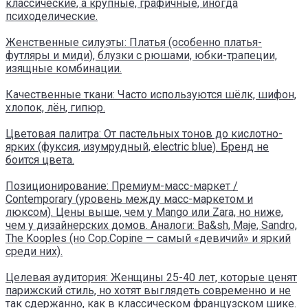
классические, а крупные, графичные, иногда
психоделические.
Женственные силуэты: Платья (особенно платья-
футляры и миди), блузки с рюшами, юбки-трапеции,
изящные комбинации.
Качественные ткани: Часто используются шёлк, шифон,
хлопок, лён, гипюр.
Цветовая палитра: От пастельных тонов до кислотно-
ярких (фуксия, изумрудный, electric blue). Бренд не
боится цвета.
Позиционирование: Премиум-масс-маркет /
Contemporary (уровень между масс-маркетом и
люксом). Цены выше, чем у Mango или Zara, но ниже,
чем у дизайнерских домов. Аналоги: Ba&sh, Maje, Sandro,
The Kooples (но Cop.Copine — самый «девичий» и яркий
среди них).
Целевая аудитория: Женщины 25-40 лет, которые ценят
парижский стиль, но хотят выглядеть современно и не
так сдержанно, как в классическом французском шике.