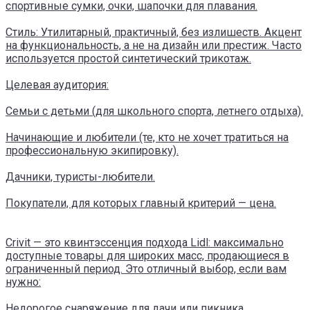
спортивные сумки, очки, шапочки для плавания.
Стиль: Утилитарный, практичный, без излишеств. Акцент
на функциональность, а не на дизайн или престиж. Часто
используется простой синтетический трикотаж.
Целевая аудитория:
Семьи с детьми (для школьного спорта, летнего отдыха).
Начинающие и любители (те, кто не хочет тратиться на
профессиональную экипировку).
Дачники, туристы-любители.
Покупатели, для которых главный критерий — цена.
Crivit — это квинтэссенция подхода Lidl: максимально
доступные товары для широких масс, продающиеся в
ограниченный период. Это отличный выбор, если вам
нужно:
Недорогое снаряжение для дачи или пикника.