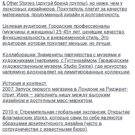
& Other Stories (другой бренд группы), но ниже, чем у
люксовых дизайнеров. Покупатель платит за качество
материалов, продуманный дизайн и долговечность.
Целевая аудитория: Городские профессионалы
(мужчины и женщины) 25-45+ лет, ценящие качество,
функциональность и вневременной стиль. Это
аудитория, которая покупает меньше, но лучше.
Коллаборации: Знамениты партнёрства с музеями и
художниками (например, с Гуггенхаймом, Гарвардским
художественным музеем, Studio Swine), где искусство
напрямую вдохновляет на лимитированные коллекции.
История и контекст:
2007: Запуск первого магазина в Лондоне на Риджент-
стрит. Идея — заполнить нишу между высоким
дизайном и доступным масс-маркетом.
2010-е: Стремительная глобальная экспансия. Открытие
флагманских stores, которые сами по себе являются
образцами архитектурного дизайна (часто в
сотрудничестве с известными бюро).