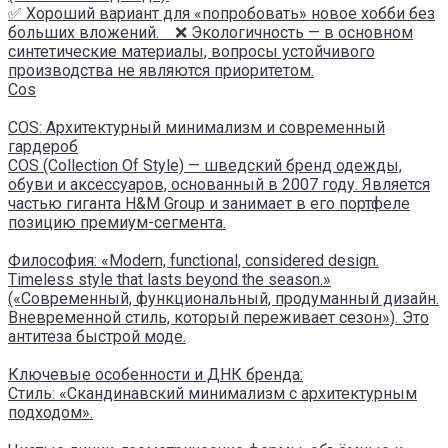
✅ Хороший вариант для «попробовать» новое хобби без
больших вложений. ❌ Экологичность — в основном
синтетические материалы, вопросы устойчивого
производства не являются приоритетом.
Cos
COS: Архитектурный минимализм и современный
гардероб
COS (Collection Of Style) — шведский бренд одежды,
обуви и аксессуаров, основанный в 2007 году. Является
частью гиганта H&M Group и занимает в его портфеле
позицию премиум-сегмента.
Философия: «Modern, functional, considered design.
Timeless style that lasts beyond the season.»
(«Современный, функциональный, продуманный дизайн.
Вневременной стиль, который переживает сезон»). Это
антитеза быстрой моде.
Ключевые особенности и ДНК бренда:
Стиль: «Скандинавский минимализм с архитектурным
подходом».