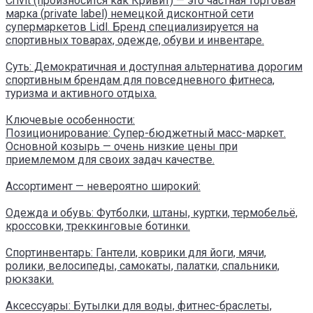
Crivit (произносится как Кривит) — это частная торговая
марка (private label) немецкой дисконтной сети
супермаркетов Lidl. Бренд специализируется на
спортивных товарах, одежде, обуви и инвентаре.
Суть: Демократичная и доступная альтернатива дорогим
спортивным брендам для повседневного фитнеса,
туризма и активного отдыха.
Ключевые особенности:
Позиционирование: Супер-бюджетный масс-маркет.
Основной козырь — очень низкие цены при
приемлемом для своих задач качестве.
Ассортимент — невероятно широкий:
Одежда и обувь: Футболки, штаны, куртки, термобельё,
кроссовки, треккинговые ботинки.
Спортинвентарь: Гантели, коврики для йоги, мячи,
ролики, велосипеды, самокаты, палатки, спальники,
рюкзаки.
Аксессуары: Бутылки для воды, фитнес-браслеты,