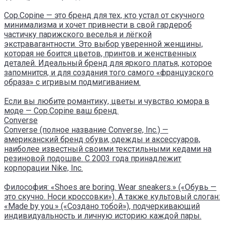
Cop.Copine — это бренд для тех, кто устал от скучного
минимализма и хочет привнести в свой гардероб
частичку парижского веселья и лёгкой
экстравагантности. Это выбор уверенной женщины,
которая не боится цветов, принтов и женственных
деталей. Идеальный бренд для яркого платья, которое
запомнится, и для создания того самого «французского
образа» с игривым подмигиванием.
Если вы любите романтику, цветы и чувство юмора в
моде — Cop.Copine ваш бренд.
Converse
Converse (полное название Converse, Inc.) —
американский бренд обуви, одежды и аксессуаров,
наиболее известный своими текстильными кедами на
резиновой подошве. С 2003 года принадлежит
корпорации Nike, Inc.
Философия: «Shoes are boring. Wear sneakers.» («Обувь —
это скучно. Носи кроссовки»). А также культовый слоган:
«Made by you.» («Создано тобой»), подчеркивающий
индивидуальность и личную историю каждой пары.