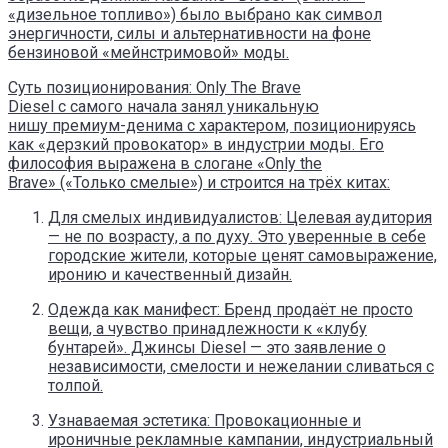
«дизельное топливо») было выбрано как символ
энергичности, силы и альтернативности на фоне
бензиновой «мейнстримовой» моды.
Суть позиционирования: Only The Brave
Diesel с самого начала занял уникальную
нишу премиум-денима с характером, позиционируясь
как «дерзкий провокатор» в индустрии моды. Его
философия выражена в слогане «Only the
Brave» («Только смелые») и строится на трёх китах:
Для смелых индивидуалистов: Целевая аудитория
— не по возрасту, а по духу. Это уверенные в себе
городские жители, которые ценят самовыражение,
иронию и качественный дизайн.
Одежда как манифест: Бренд продаёт не просто
вещи, а чувство принадлежности к «клубу
бунтарей». Джинсы Diesel — это заявление о
независимости, смелости и нежелании сливаться с
толпой.
Узнаваемая эстетика: Провокационные и
ироничные рекламные кампании, индустриальный