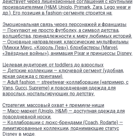
действует через лицензионные соглашения с крупными
производителями (H&M, Uniqlo, Primark, Zara, Lego wear и
др.). Его позиция в fashion-сегменте строится на:
Эмоциональная связь через персонажей и франшизы
— Покупают не просто футболку, а символ детства,
волшебства, принадлежности к миру любимых историй.
— Основные направления: классические мультфильмы
(Микки Маус, «Король Лев»), блокбастеры (Marvel,
«Звёздные войны»), анимация Pixar и принцессы Disney.
Целевая аудитория: от toddlers до взрослых
— Детские коллекции — ключевой сегмент (удобная,
яркая одежда с принтами).
— Adult fashion — streetwear-коллаборации (например, с
Vans, Gucci, Supreme) и повседневная одежда для
взрослых, ностальгирующих по детству.
Стратегия: массовый охват + премиум-ниши
— Масс-маркет (Uniqlo, H&M) — доступная одежда для
повседневной носки.
— Коллаборации с люкс-брендами (Coach, Rodarte) —
лимитированные коллекции, поднимающие статус
Disney в моде.