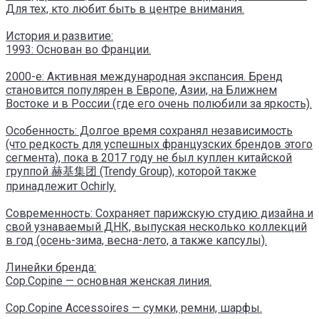
Для тех, кто любит быть в центре внимания.
История и развитие:
1993: Основан во Франции.
2000-е: Активная международная экспансия. Бренд
становится популярен в Европе, Азии, на Ближнем
Востоке и в России (где его очень полюбили за яркость).
Особенность: Долгое время сохранял независимость
(что редкость для успешных французских брендов этого
сегмента), пока в 2017 году не был куплен китайской
группой 赫基集团 (Trendy Group), которой также
принадлежит Ochirly.
Современность: Сохраняет парижскую студию дизайна и
свой узнаваемый ДНК, выпуская несколько коллекций
в год (осень-зима, весна-лето, а также капсулы).
Линейки бренда:
Cop.Copine — основная женская линия.
Cop.Copine Accessoires — сумки, ремни, шарфы.