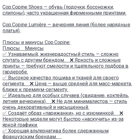
Cop.Copine Shoes — обувь (лодочки, босоножки,
слипоны), часто украшенная фирменными принтами.
Cop.Copine Lumière — вечерняя линия (более нарядные
платья).
Плюсы и минусы Cop.Copine:
Плюсы Минусы
✅ Узнаваемый, жизнерадостный стиль — сложно
спутать с другим брендом. ❌ Яркость и сложные
принты — требуют смелости и тщательного подбора в
гардеробе.
✅ Высокое качество пошива и тканей для своего
сегмента. ❌ Цена — выше средней для масс-маркета,
ближе к премиум-сегменту.
✅ Идеально для особых случаев (свидание, коктейль,
летняя вечеринка). ❌ Не для минималистов — стиль
очень декоративный и насыщенный.
✅ Создаёт образ «парижанки», но с изюминкой. ❌
Некоторые модели могут быстро «наскучить» из-за
яркой графики.
✅ Хорошая альтернатива более сдержанным
французским брендам.