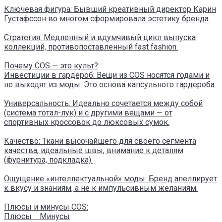
Ключевая фигура: Бывший креативный директор Карин
Густафссон во многом сформировала эстетику бренда.
Стратегия: Медленный и вдумчивый цикл выпуска
коллекций, противопоставленный fast fashion.
Почему COS — это культ?
Инвестиции в гардероб: Вещи из COS носятся годами и
не выходят из моды. Это основа капсульного гардероба.
Универсальность: Идеально сочетается между собой
(система тотал-лук) и с другими вещами — от
спортивных кроссовок до люксовых сумок.
Качество: Ткани высочайшего для своего сегмента
качества, идеальные швы, внимание к деталям
(фурнитура, подкладка).
Ощущение «интеллектуальной» моды: Бренд апеллирует
к вкусу и знаниям, а не к импульсивным желаниям.
Плюсы и минусы COS:
Плюсы Минусы