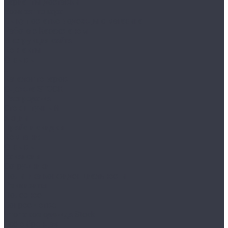
Варианты доставки
Возврат товара
Выкуп остатков одежды с магазина
Работа с Казахстаном
Инструкция сайта
Контакты
Отзывы
...
Каталог товаров
Одежда STOCK
Распродажа
Сток штучный
Акции
Прайс и скидки
Компания
Отзывы
Вакансии
Сотрудники
Политика конфиденциальности
Реквизиты
Полезное
Вопрос - ответ
Что такое одежда Stock
Всё о брендах