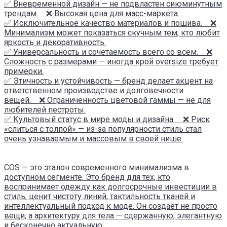
✅ Вневременной дизайн — не подвластен сиюминутным
трендам. ❌ Высокая цена для масс-маркета.
✅ Исключительное качество материалов и пошива. ❌
Минимализм может показаться скучным тем, кто любит
яркость и декоративность.
✅ Универсальность и сочетаемость всего со всем. ❌
Сложность с размерами — иногда крой oversize требует
примерки.
✅ Этичность и устойчивость — бренд делает акцент на
ответственном производстве и долговечности
вещей. ❌ Ограниченность цветовой гаммы — не для
любителей пестроты.
✅ Культовый статус в мире моды и дизайна. ❌ Риск
«слиться с толпой» — из-за популярности стиль стал
очень узнаваемым и массовым в своей нише.
COS — это эталон современного минимализма в
доступном сегменте. Это бренд для тех, кто
воспринимает одежду как долгосрочные инвестиции в
стиль, ценит чистоту линий, тактильность тканей и
интеллектуальный подход к моде. Он создаёт не просто
вещи, а архитектуру для тела — сдержанную, элегантную
и бесконечно актуальную.