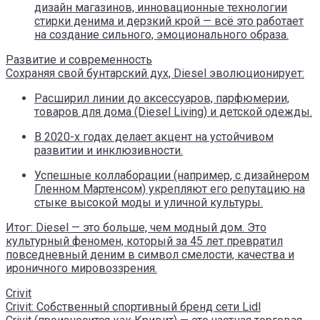
дизайн магазинов, инновационные технологии
стирки денима и дерзкий крой — всё это работает
на создание сильного, эмоционального образа.
Развитие и современность
Сохраняя свой бунтарский дух, Diesel эволюционирует:
Расширил линии до аксессуаров, парфюмерии,
товаров для дома (Diesel Living) и детской одежды.
В 2020-х годах делает акцент на устойчивом
развитии и инклюзивности.
Успешные коллаборации (например, с дизайнером
Гленном Мартенсом) укрепляют его репутацию на
стыке высокой моды и уличной культуры.
Итог: Diesel — это больше, чем модный дом. Это
культурный феномен, который за 45 лет превратил
повседневный деним в символ смелости, качества и
ироничного мировоззрения.
Crivit
Crivit: Собственный спортивный бренд сети Lidl