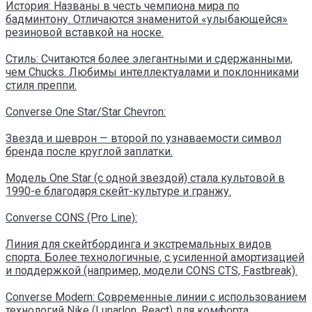
История: Названы в честь чемпиона мира по
бадминтону. Отличаются знаменитой «улыбающейся»
резиновой вставкой на носке.
Стиль: Считаются более элегантными и сдержанными,
чем Chucks. Любимы интеллектуалами и поклонниками
стиля преппи.
Converse One Star/Star Chevron:
Звезда и шеврон — второй по узнаваемости символ
бренда после круглой заплатки.
Модель One Star (с одной звездой) стала культовой в
1990-е благодаря скейт-культуре и гранжу.
Converse CONS (Pro Line):
Линия для скейтбординга и экстремальных видов
спорта. Более технологичные, с усиленной амортизацией
и поддержкой (например, модели CONS CTS, Fastbreak).
Converse Modern: Современные линии с использованием
технологий Nike (Lunarlon, React) для комфорта,