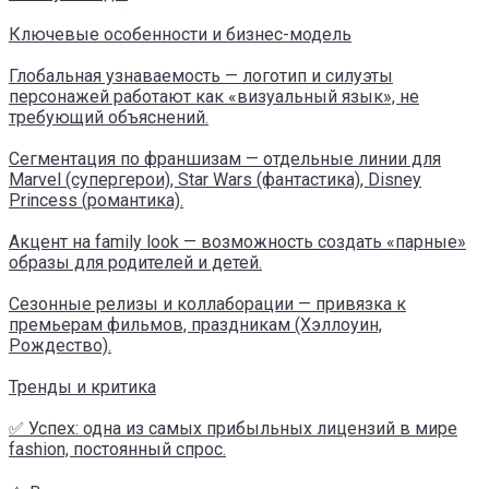
Ключевые особенности и бизнес-модель
Глобальная узнаваемость — логотип и силуэты
персонажей работают как «визуальный язык», не
требующий объяснений.
Сегментация по франшизам — отдельные линии для
Marvel (супергерои), Star Wars (фантастика), Disney
Princess (романтика).
Акцент на family look — возможность создать «парные»
образы для родителей и детей.
Сезонные релизы и коллаборации — привязка к
премьерам фильмов, праздникам (Хэллоуин,
Рождество).
Тренды и критика
✅ Успех: одна из самых прибыльных лицензий в мире
fashion, постоянный спрос.