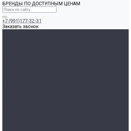
БРЕНДЫ ПО ДОСТУПНЫМ ЦЕНАМ
+7 (991)177-32-31
Заказать звонок
Каталог товаров
Одежда STOCK
Распродажа
Сток штучный
Акции
Прайс и скидки
Компания
Отзывы
Вакансии
Сотрудники
Политика конфиденциальности
Реквизиты
Полезное
Вопрос - ответ
Что такое одежда Stock
Всё о брендах
Сертификаты
Варианты оплаты