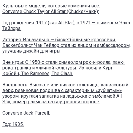
Культовые модели, которые изменили всё:
Converse Chuck Taylor All Star (Chucks/Чаки):
Год рождения: 1917 (как All Star), с 1921 — с именем Чака
Тейлора.
История: Изначально — баскетбольные кроссовки.
Баскетболист Чак Тейлор стал их лицом и амбассадором,
улучшив дизайн для игры.
Вне игры: С 1950-х стали символом рок-н-ролла, панк-
рока, гранжа и уличной культуры. Их носили Курт
Кобейн, The Ramones, The Clash.
Внешность: Высокое или низкое голенище, канвасовый
верх, резиновая подошва с характерным «зубчатым»
узором, круглая заплатка на лодыжке с эмблемой All
Star, номер размера на внутренней стороне.
Converse Jack Purcell:
Год: 1935.