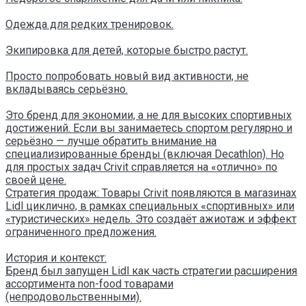
Одежда для редких тренировок.
Экипировка для детей, которые быстро растут.
Просто попробовать новый вид активности, не
вкладываясь серьёзно.
Это бренд для экономии, а не для высоких спортивных
достижений. Если вы занимаетесь спортом регулярно и
серьёзно — лучше обратить внимание на
специализированные бренды (включая Decathlon). Но
для простых задач Crivit справляется на «отлично» по
своей цене.
Стратегия продаж: Товары Crivit появляются в магазинах
Lidl циклично, в рамках специальных «спортивных» или
«туристических» недель. Это создаёт ажиотаж и эффект
ограниченного предложения.
История и контекст:
Бренд был запущен Lidl как часть стратегии расширения
ассортимента non-food товарами
(непродовольственными).