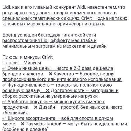
Lidl, как и его главный конкурент Aldi, известен тем, что
регулярно предлагает товары временного спроса в
специальных тематических акциях. Crivit — одна из таких
ключевых марок в категории «спорт и отдых».
Бренд успешен благодаря гигантской сети
распространения Lidl, эффекту масштаба и
минимальным затратам на маркетинг и дизайн.
Плюсы и минусы Crivit:
Плюсы Минусы
✅ Очень низкие цены — часто в 2-3 раза дешевле
брендов-аналогов. ❌ Качество — базовое, не для
профессионального или интенсивного использования.
✅ Функциональность — товары выполняют свою
основную задачу. ❌ Долговечность — материалы и
сборка рассчитаны на умеренные нагрузки.
✅ Удобство покупки — можно купить вместе с
продуктами. ❌ Дизайн — простой, без изысков, часто
«безликий».
✅ Широта ассортимента — всё для спорта в одном
месте. ❌ Размеры и крой — могут быть неидеальными
(особенно в одежде).