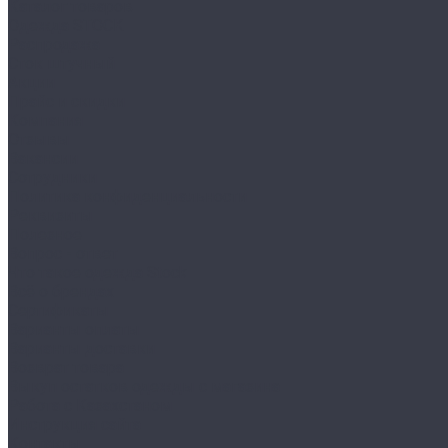
Каталог товаров
Одежда STOCK
Распродажа
Сток штучный
Акции
Прайс и скидки
Компания
Отзывы
Вакансии
Сотрудники
Политика конфиденциальности
Реквизиты
Полезное
Вопрос - ответ
Что такое одежда Stock
Всё о брендах
Сертификаты
Варианты оплаты
Варианты доставки
Возврат товара
Выкуп остатков одежды с магазина
Работа с Казахстаном
Инструкция сайта
Контакты