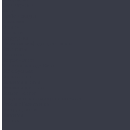
Сток штучный
Акции
Прайс и скидки
Компания
Отзывы
Вакансии
Сотрудники
Политика конфиденциальности
Реквизиты
Полезное
Вопрос - ответ
Что такое одежда Stock
Всё о брендах
Сертификаты
Варианты оплаты
Варианты доставки
Возврат товара
Выкуп остатков одежды с магазина
Работа с Казахстаном
Инструкция сайта
Контакты
Отзывы
...