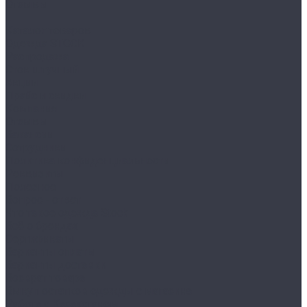
Отзывы
...
Каталог товаров
Одежда STOCK
Распродажа
Сток штучный
Акции
Прайс и скидки
Компания
Отзывы
Вакансии
Сотрудники
Политика конфиденциальности
Реквизиты
Полезное
Вопрос - ответ
Что такое одежда Stock
Всё о брендах
Сертификаты
Варианты оплаты
Варианты доставки
Возврат товара
Выкуп остатков одежды с магазина
Работа с Казахстаном