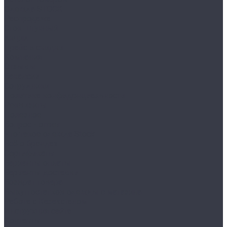
Одежда STOCK
Распродажа
Сток штучный
Акции
Прайс и скидки
Компания
Отзывы
Вакансии
Сотрудники
Политика конфиденциальности
Реквизиты
Полезное
Вопрос - ответ
Что такое одежда Stock
Всё о брендах
Сертификаты
Варианты оплаты
Варианты доставки
Возврат товара
Выкуп остатков одежды с магазина
Работа с Казахстаном
Инструкция сайта
Контакты