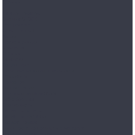
Отзывы
...
Каталог товаров
Одежда STOCK
Распродажа
Сток штучный
Акции
Прайс и скидки
Компания
Отзывы
Вакансии
Сотрудники
Политика конфиденциальности
Реквизиты
Полезное
Вопрос - ответ
Что такое одежда Stock
Всё о брендах
Сертификаты
Варианты оплаты
Варианты доставки
Возврат товара
Выкуп остатков одежды с магазина
Работа с Казахстаном