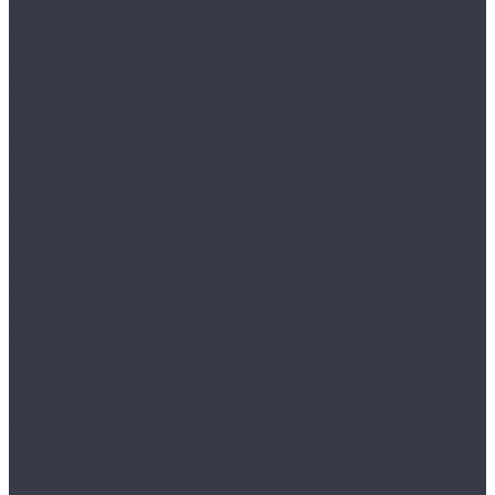
Одежда STOCK
Распродажа
Сток штучный
Акции
Прайс и скидки
Компания
Отзывы
Вакансии
Сотрудники
Политика конфиденциальности
Реквизиты
Полезное
Вопрос - ответ
Что такое одежда Stock
Всё о брендах
Сертификаты
Варианты оплаты
Варианты доставки
Возврат товара
Выкуп остатков одежды с магазина
Работа с Казахстаном
Инструкция сайта
Контакты