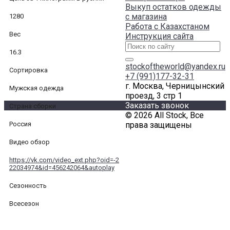
Выкуп остатков одежды
с магазина
1280
Работа с Казахстаном
Вес
Инструкция сайта
16.3
stockoftheworld@yandex.ru
Сортировка
+7 (991)177-32-31
г. Москва, Черницынский
Мужская одежда
проезд, 3 стр 1
Заказать звонок
Страна сборки
© 2026 All Stock, Все
Россия
права защищены
Видео обзор
https://vk.com/video_ext.php?oid=-2
22034974&id=456242064&autoplay
Сезонность
Всесезон