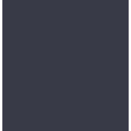
Отзывы
...
Каталог товаров
Одежда STOCK
Распродажа
Сток штучный
Акции
Прайс и скидки
Компания
Отзывы
Вакансии
Сотрудники
Политика конфиденциальности
Реквизиты
Полезное
Вопрос - ответ
Что такое одежда Stock
Всё о брендах
Сертификаты
Варианты оплаты
Варианты доставки
Возврат товара
Выкуп остатков одежды с магазина
Работа с Казахстаном