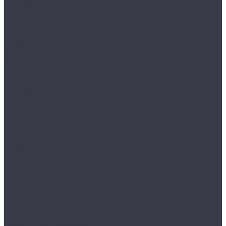
Отзывы
...
Каталог товаров
Одежда STOCK
Распродажа
Сток штучный
Акции
Прайс и скидки
Компания
Отзывы
Вакансии
Сотрудники
Политика конфиденциальности
Реквизиты
Полезное
Вопрос - ответ
Что такое одежда Stock
Всё о брендах
Сертификаты
Варианты оплаты
Варианты доставки
Возврат товара
Выкуп остатков одежды с магазина
Работа с Казахстаном