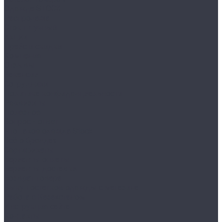
Одежда STOCK
Распродажа
Сток штучный
Акции
Прайс и скидки
Компания
Отзывы
Вакансии
Сотрудники
Политика конфиденциальности
Реквизиты
Полезное
Вопрос - ответ
Что такое одежда Stock
Всё о брендах
Сертификаты
Варианты оплаты
Варианты доставки
Возврат товара
Выкуп остатков одежды с магазина
Работа с Казахстаном
Инструкция сайта
Контакты