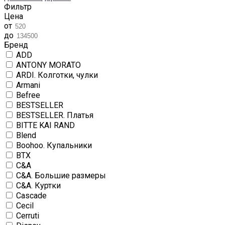
Фильтр
Цена
от
до
Бренд
ADD
ANTONY MORATO
ARDI. Колготки, чулки
Armani
Befree
BESTSELLER
BESTSELLER. Платья
BITTE KAI RAND
Blend
Boohoo. Купальники
BTX
C&A
C&A. Большие размеры
C&A. Куртки
Cascade
Cecil
Cerruti