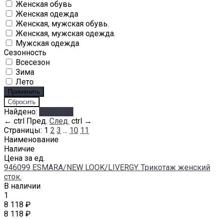
Женская обувь
Женская одежда
Женская, мужская обувь.
Женская, мужская одежда.
Мужская одежда
Сезонность
Всесезон
Зима
Лето
Найдено:
Показать
←
ctrl
Пред.
След.
ctrl
→
Страницы:
1
2
3
...
10
11
Наименование
Наличие
Цена за ед.
946099 ESMARA/NEW LOOK/LIVERGY. Трикотаж женский
сток.
В наличии
1
8 118 ₽
8 118 ₽