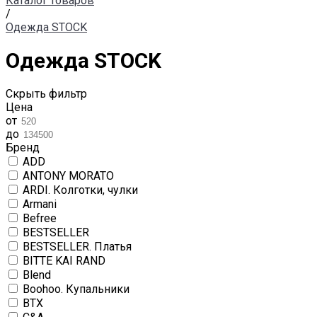
Каталог товаров
/
Одежда STOCK
Одежда STOCK
Скрыть фильтр
Цена
от
до
Бренд
ADD
ANTONY MORATO
ARDI. Колготки, чулки
Armani
Befree
BESTSELLER
BESTSELLER. Платья
BITTE KAI RAND
Blend
Boohoo. Купальники
BTX