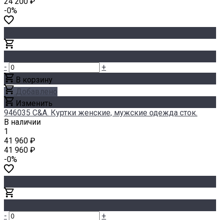
24 200 ₽
-0%
-
+
В корзину
Добавлено
Изменить
946035 C&A. Куртки женские, мужские одежда сток.
В наличии
1
41 960 ₽
41 960 ₽
-0%
-
+