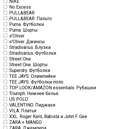
NIKE
No Excess
PULL&BEAR
PULL&BEAR. Пальто
Puma. Футболки
Puma. Шорты
s'Oliver
s'Oliver. Джинсы
Stradivarius. Блузки
Stradivarius. Футболки
Street One
Street One. Шорты
Superdry. Футболки
TEE JAYS. Олимпийки
TEE JAYS. Футболки поло
TOP LOOK/AMAZON essentials. Рубашки
Triumph. Нижнее белье.
US POLO
VALENTINO. Пиджаки
VILA. Платья
XXL. Roger Kent, Babista и John F. Gee
ZARA + MANGO
ZARA. Джемпера