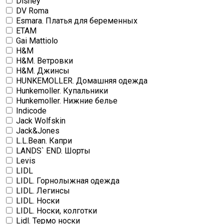
Disney
DV Roma
Esmara. Платья для беременных
ETAM
Gai Mattiolo
H&M
H&M. Ветровки
H&M. Джинсы
HUNKEMOLLER. Домашняя одежда
Hunkemoller. Купальники
Hunkemoller. Нижние белье
Indicode
Jack Wolfskin
Jack&Jones
L.L.Bean. Капри
LANDS` END. Шорты
Levis
LIDL
LIDL. Горнолыжная одежда
LIDL. Легинсы
LIDL. Носки
LIDL. Носки, колготки
Lidl. Термо носки