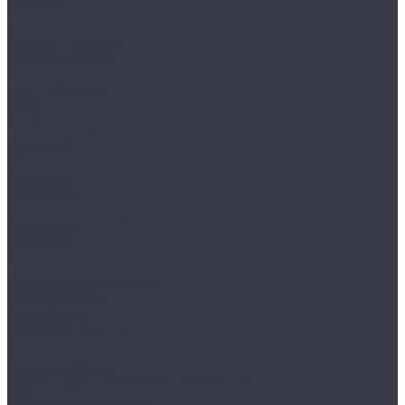
Отзывы
...
Каталог товаров
Одежда STOCK
Распродажа
Сток штучный
Акции
Прайс и скидки
Компания
Отзывы
Вакансии
Сотрудники
Политика конфиденциальности
Реквизиты
Полезное
Вопрос - ответ
Что такое одежда Stock
Всё о брендах
Сертификаты
Варианты оплаты
Варианты доставки
Возврат товара
Выкуп остатков одежды с магазина
Работа с Казахстаном