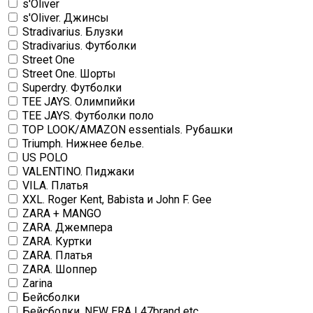
s'Oliver
s'Oliver. Джинсы
Stradivarius. Блузки
Stradivarius. Футболки
Street One
Street One. Шорты
Superdry. Футболки
TEE JAYS. Олимпийки
TEE JAYS. Футболки поло
TOP LOOK/AMAZON essentials. Рубашки
Triumph. Нижнее белье.
US POLO
VALENTINO. Пиджаки
VILA. Платья
XXL. Roger Kent, Babista и John F. Gee
ZARA + MANGO
ZARA. Джемпера
ZARA. Куртки
ZARA. Платья
ZARA. Шоппер
Zarina
Бейсболки
Бейсболки. NEW ERA | 47brand etc