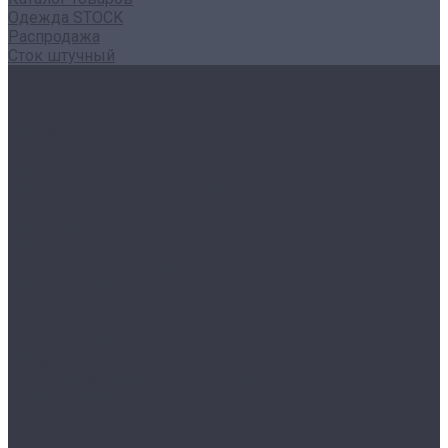
Одежда STOCK
Распродажа
Сток штучный
Акции
Прайс и скидки
Компания
Отзывы
Вакансии
Сотрудники
Политика конфиденциальности
Реквизиты
Полезное
Вопрос - ответ
Что такое одежда Stock
Всё о брендах
Сертификаты
Варианты оплаты
Варианты доставки
Возврат товара
Выкуп остатков одежды с магазина
Работа с Казахстаном
Инструкция сайта
Контакты