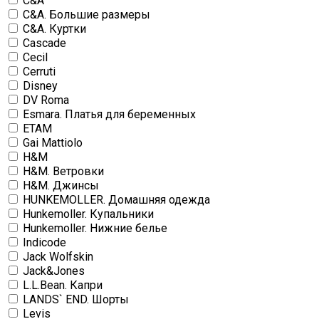
C&A
C&A. Большие размеры
C&A. Куртки
Cascade
Cecil
Cerruti
Disney
DV Roma
Esmara. Платья для беременных
ETAM
Gai Mattiolo
H&M
H&M. Ветровки
H&M. Джинсы
HUNKEMOLLER. Домашняя одежда
Hunkemoller. Купальники
Hunkemoller. Нижние белье
Indicode
Jack Wolfskin
Jack&Jones
L.L.Bean. Капри
LANDS` END. Шорты
Levis