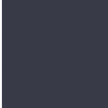
Каталог товаров
Одежда STOCK
Распродажа
Сток штучный
Акции
Прайс и скидки
Компания
Отзывы
Вакансии
Сотрудники
Политика конфиденциальности
Реквизиты
Полезное
Вопрос - ответ
Что такое одежда Stock
Всё о брендах
Сертификаты
Варианты оплаты
Варианты доставки
Возврат товара
Выкуп остатков одежды с магазина
Работа с Казахстаном
Инструкция сайта
Контакты