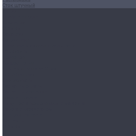
Сток штучный
Акции
Прайс и скидки
Компания
Отзывы
Вакансии
Сотрудники
Политика конфиденциальности
Реквизиты
Полезное
Вопрос - ответ
Что такое одежда Stock
Всё о брендах
Сертификаты
Варианты оплаты
Варианты доставки
Возврат товара
Выкуп остатков одежды с магазина
Работа с Казахстаном
Инструкция сайта
Контакты
Отзывы
...