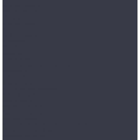
Каталог товаров
Одежда STOCK
Распродажа
Сток штучный
Акции
Прайс и скидки
Компания
Отзывы
Вакансии
Сотрудники
Политика конфиденциальности
Реквизиты
Полезное
Вопрос - ответ
Что такое одежда Stock
Всё о брендах
Сертификаты
Варианты оплаты
Варианты доставки
Возврат товара
Выкуп остатков одежды с магазина
Работа с Казахстаном
Инструкция сайта