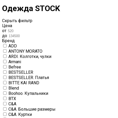
Одежда STOCK
Скрыть фильтр
Цена
от
до
Бренд
ADD
ANTONY MORATO
ARDI. Колготки, чулки
Armani
Befree
BESTSELLER
BESTSELLER. Платья
BITTE KAI RAND
Blend
Boohoo. Купальники
BTX
C&A
C&A. Большие размеры
C&A. Куртки