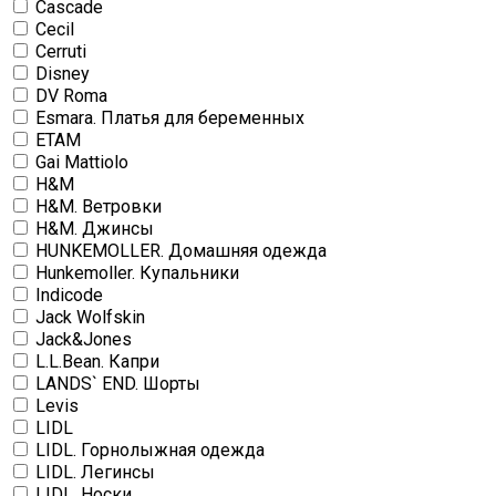
Cascade
Cecil
Cerruti
Disney
DV Roma
Esmara. Платья для беременных
ETAM
Gai Mattiolo
H&M
H&M. Ветровки
H&M. Джинсы
HUNKEMOLLER. Домашняя одежда
Hunkemoller. Купальники
Indicode
Jack Wolfskin
Jack&Jones
L.L.Bean. Капри
LANDS` END. Шорты
Levis
LIDL
LIDL. Горнолыжная одежда
LIDL. Легинсы
LIDL. Носки