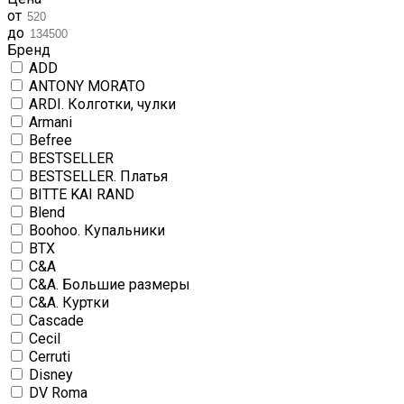
от
до
Бренд
ADD
ANTONY MORATO
ARDI. Колготки, чулки
Armani
Befree
BESTSELLER
BESTSELLER. Платья
BITTE KAI RAND
Blend
Boohoo. Купальники
BTX
C&A
C&A. Большие размеры
C&A. Куртки
Cascade
Cecil
Cerruti
Disney
DV Roma