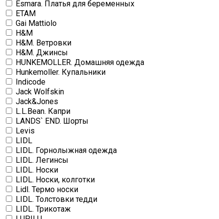
Esmara. Платья для беременных
ETAM
Gai Mattiolo
H&M
H&M. Ветровки
H&M. Джинсы
HUNKEMOLLER. Домашняя одежда
Hunkemoller. Купальники
Indicode
Jack Wolfskin
Jack&Jones
L.L.Bean. Капри
LANDS` END. Шорты
Levis
LIDL
LIDL. Горнолыжная одежда
LIDL. Легинсы
LIDL. Носки
LIDL. Носки, колготки
Lidl. Термо носки
LIDL. Толстовки тедди
LIDL. Трикотаж
LUPILU