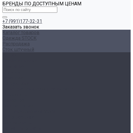
БРЕНДЫ ПО ДОСТУПНЫМ ЦЕНАМ
+7 (991)177-32-31
Заказать звонок
Каталог товаров
Одежда STOCK
Распродажа
Сток штучный
Акции
Прайс и скидки
Компания
Отзывы
Вакансии
Сотрудники
Политика конфиденциальности
Реквизиты
Полезное
Вопрос - ответ
Что такое одежда Stock
Всё о брендах
Сертификаты
Варианты оплаты