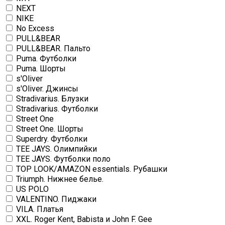
NEXT
NIKE
No Excess
PULL&BEAR
PULL&BEAR. Пальто
Puma. Футболки
Puma. Шорты
s'Oliver
s'Oliver. Джинсы
Stradivarius. Блузки
Stradivarius. Футболки
Street One
Street One. Шорты
Superdry. Футболки
TEE JAYS. Олимпийки
TEE JAYS. Футболки поло
TOP LOOK/AMAZON essentials. Рубашки
Triumph. Нижнее белье.
US POLO
VALENTINO. Пиджаки
VILA. Платья
XXL. Roger Kent, Babista и John F. Gee