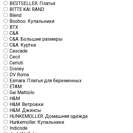
BESTSELLER. Платья
BITTE KAI RAND
Blend
Boohoo. Купальники
BTX
C&A
C&A. Большие размеры
C&A. Куртки
Cascade
Cecil
Cerruti
Disney
DV Roma
Esmara. Платья для беременных
ETAM
Gai Mattiolo
H&M
H&M. Ветровки
H&M. Джинсы
HUNKEMOLLER. Домашняя одежда
Hunkemoller. Купальники
Indicode