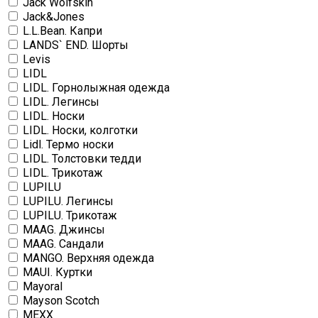
Jack Wolfskin
Jack&Jones
L.L.Bean. Капри
LANDS` END. Шорты
Levis
LIDL
LIDL. Горнолыжная одежда
LIDL. Легинсы
LIDL. Носки
LIDL. Носки, колготки
Lidl. Термо носки
LIDL. Толстовки тедди
LIDL. Трикотаж
LUPILU
LUPILU. Легинсы
LUPILU. Трикотаж
MAAG. Джинсы
MAAG. Сандали
MANGO. Верхняя одежда
MAUI. Куртки
Mayoral
Mayson Scotch
MEXX