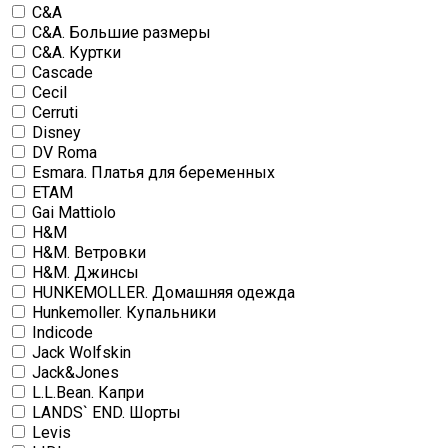
C&A
C&A. Большие размеры
C&A. Куртки
Cascade
Cecil
Cerruti
Disney
DV Roma
Esmara. Платья для беременных
ETAM
Gai Mattiolo
H&M
H&M. Ветровки
H&M. Джинсы
HUNKEMOLLER. Домашняя одежда
Hunkemoller. Купальники
Indicode
Jack Wolfskin
Jack&Jones
L.L.Bean. Капри
LANDS` END. Шорты
Levis