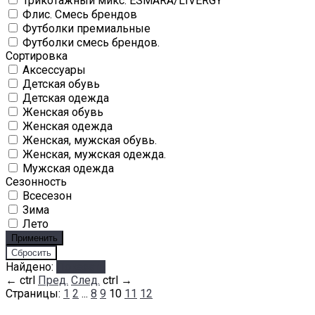
Трикотажный микс. ESMARA/LIVERGY
Флис. Смесь брендов
Футболки премиальные
Футболки смесь брендов.
Сортировка
Аксессуары
Детская обувь
Детская одежда
Женская обувь
Женская одежда
Женская, мужская обувь.
Женская, мужская одежда.
Мужская одежда
Сезонность
Всесезон
Зима
Лето
Найдено:
Показать
←
ctrl
Пред.
След.
ctrl
→
Страницы:
1
2
...
8
9
10
11
12