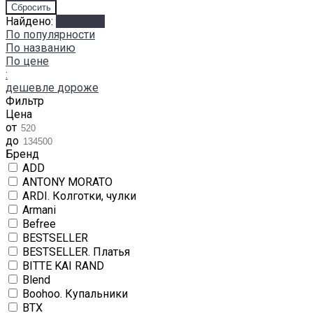
Найдено:
Показать
По популярности
По названию
По цене
:
дешевле
дороже
Фильтр
Цена
от
до
Бренд
ADD
ANTONY MORATO
ARDI. Колготки, чулки
Armani
Befree
BESTSELLER
BESTSELLER. Платья
BITTE KAI RAND
Blend
Boohoo. Купальники
BTX