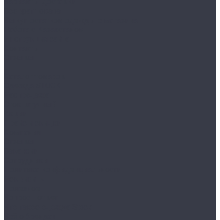
Варианты доставки
Возврат товара
Выкуп остатков одежды с магазина
Работа с Казахстаном
Инструкция сайта
Контакты
Отзывы
...
Каталог товаров
Одежда STOCK
Распродажа
Сток штучный
Акции
Прайс и скидки
Компания
Отзывы
Вакансии
Сотрудники
Политика конфиденциальности
Реквизиты
Полезное
Вопрос - ответ
Что такое одежда Stock
Всё о брендах