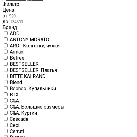
Фильтр
Цена
от
до
Бренд
ADD
ANTONY MORATO
ARDI. Колготки, чулки
Armani
Befree
BESTSELLER
BESTSELLER. Платья
BITTE KAI RAND
Blend
Boohoo. Купальники
BTX
C&A
C&A. Большие размеры
C&A. Куртки
Cascade
Cecil
Cerruti