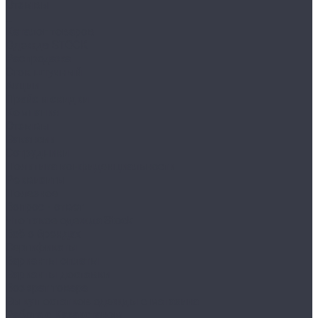
Отзывы
...
Каталог товаров
Одежда STOCK
Распродажа
Сток штучный
Акции
Прайс и скидки
Компания
Отзывы
Вакансии
Сотрудники
Политика конфиденциальности
Реквизиты
Полезное
Вопрос - ответ
Что такое одежда Stock
Всё о брендах
Сертификаты
Варианты оплаты
Варианты доставки
Возврат товара
Выкуп остатков одежды с магазина
Работа с Казахстаном