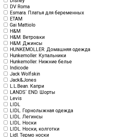
Disney
DV Roma
Esmara. Платья для беременных
ETAM
Gai Mattiolo
H&M
H&M. Ветровки
H&M. Джинсы
HUNKEMOLLER. Домашняя одежда
Hunkemoller. Купальники
Hunkemoller. Нижние белье
Indicode
Jack Wolfskin
Jack&Jones
L.L.Bean. Капри
LANDS` END. Шорты
Levis
LIDL
LIDL. Горнолыжная одежда
LIDL. Легинсы
LIDL. Носки
LIDL. Носки, колготки
Lidl. Термо носки