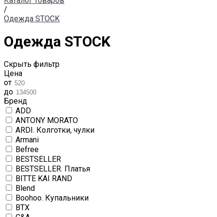
Каталог товаров
/
Одежда STOCK
Одежда STOCK
Скрыть фильтр
Цена
от
до
Бренд
ADD
ANTONY MORATO
ARDI. Колготки, чулки
Armani
Befree
BESTSELLER
BESTSELLER. Платья
BITTE KAI RAND
Blend
Boohoo. Купальники
BTX