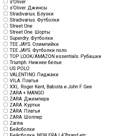
s'Oliver
s'Oliver. Джинсы
Stradivarius. Блузки
Stradivarius. Футболки
Street One
Street One. Шорты
Superdry. Футболки
TEE JAYS. Олимпийки
TEE JAYS. Футболки поло
TOP LOOK/AMAZON essentials. Рубашки
Triumph. Нижнее белье.
US POLO
VALENTINO. Пиджаки
VILA. Платья
XXL. Roger Kent, Babista и John F. Gee
ZARA + MANGO
ZARA. Джемпера
ZARA. Куртки
ZARA. Платья
ZARA. Шоппер
Zarina
Бейсболки
Бейсболки. NEW ERA | 47brand etc