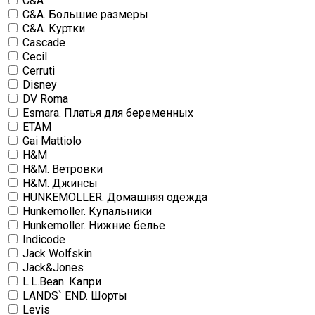
C&A
C&A. Большие размеры
C&A. Куртки
Cascade
Cecil
Cerruti
Disney
DV Roma
Esmara. Платья для беременных
ETAM
Gai Mattiolo
H&M
H&M. Ветровки
H&M. Джинсы
HUNKEMOLLER. Домашняя одежда
Hunkemoller. Купальники
Hunkemoller. Нижние белье
Indicode
Jack Wolfskin
Jack&Jones
L.L.Bean. Капри
LANDS` END. Шорты
Levis