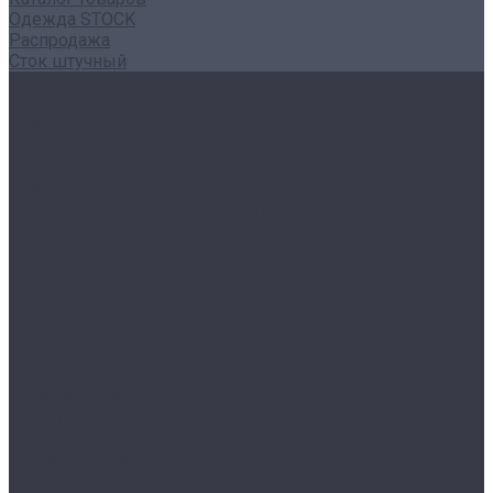
Одежда STOCK
Распродажа
Сток штучный
Акции
Прайс и скидки
Компания
Отзывы
Вакансии
Сотрудники
Политика конфиденциальности
Реквизиты
Полезное
Вопрос - ответ
Что такое одежда Stock
Всё о брендах
Сертификаты
Варианты оплаты
Варианты доставки
Возврат товара
Выкуп остатков одежды с магазина
Работа с Казахстаном
Инструкция сайта
Контакты