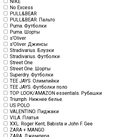
NIKE
No Excess
PULL&BEAR
PULL&BEAR. Пальто
Puma. Футболки
Puma. Шорты
s'Oliver
s'Oliver. Джинсы
Stradivarius. Блузки
Stradivarius. Футболки
Street One
Street One. Шорты
Superdry. Футболки
TEE JAYS. Олимпийки
TEE JAYS. Футболки поло
TOP LOOK/AMAZON essentials. Рубашки
Triumph. Нижнее белье.
US POLO
VALENTINO. Пиджаки
VILA. Платья
XXL. Roger Kent, Babista и John F. Gee
ZARA + MANGO
ZARA. Джемпера