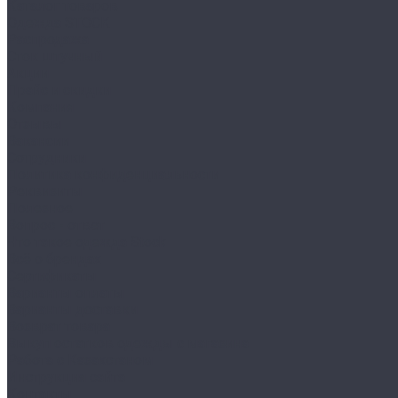
Каталог товаров
Одежда STOCK
Распродажа
Сток штучный
Акции
Прайс и скидки
Компания
Отзывы
Вакансии
Сотрудники
Политика конфиденциальности
Реквизиты
Полезное
Вопрос - ответ
Что такое одежда Stock
Всё о брендах
Сертификаты
Варианты оплаты
Варианты доставки
Возврат товара
Выкуп остатков одежды с магазина
Работа с Казахстаном
Инструкция сайта
Контакты