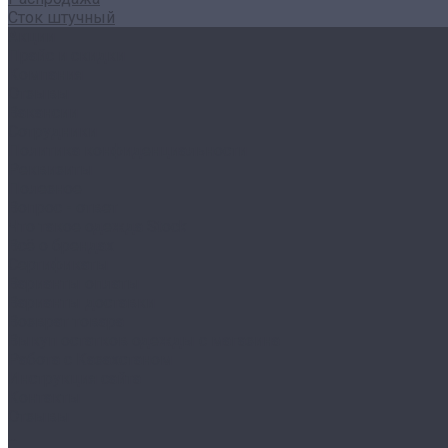
Сток штучный
Акции
Прайс и скидки
Компания
Отзывы
Вакансии
Сотрудники
Политика конфиденциальности
Реквизиты
Полезное
Вопрос - ответ
Что такое одежда Stock
Всё о брендах
Сертификаты
Варианты оплаты
Варианты доставки
Возврат товара
Выкуп остатков одежды с магазина
Работа с Казахстаном
Инструкция сайта
Контакты
Отзывы
...