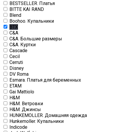
BESTSELLER. Платья
BITTE KAI RAND
Blend
Boohoo. Купальники
BTX
C&A
C&A. Большие размеры
C&A. Куртки
Cascade
Cecil
Cerruti
Disney
DV Roma
Esmara. Платья для беременных
ETAM
Gai Mattiolo
H&M
H&M. Ветровки
H&M. Джинсы
HUNKEMOLLER. Домашняя одежда
Hunkemoller. Купальники
Indicode