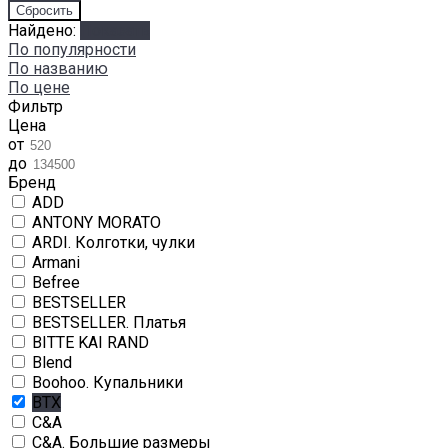
Найдено:
Показать
По популярности
По названию
По цене
Фильтр
Цена
от
до
Бренд
ADD
ANTONY MORATO
ARDI. Колготки, чулки
Armani
Befree
BESTSELLER
BESTSELLER. Платья
BITTE KAI RAND
Blend
Boohoo. Купальники
BTX
C&A
C&A. Большие размеры