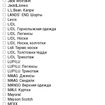
Jack Wolfskin
Jack&Jones
L.L.Bean. Капри
LANDS` END. Шорты
Levis
LIDL
LIDL. Горнолыжная одежда
LIDL. Легинсы
LIDL. Носки
LIDL. Носки, колготки
Lidl. Термо носки
LIDL. Толстовки тедди
LIDL. Трикотаж
LUPILU
LUPILU. Легинсы
LUPILU. Трикотаж
MAAG. Джинсы
MAAG. Сандали
MANGO. Верхняя одежда
MAUI. Куртки
Mayoral
Mayson Scotch
MEXX