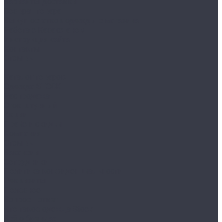
Варианты доставки
Возврат товара
Выкуп остатков одежды с магазина
Работа с Казахстаном
Инструкция сайта
Контакты
Отзывы
...
Каталог товаров
Одежда STOCK
Распродажа
Сток штучный
Акции
Прайс и скидки
Компания
Отзывы
Вакансии
Сотрудники
Политика конфиденциальности
Реквизиты
Полезное
Вопрос - ответ
Что такое одежда Stock
Всё о брендах