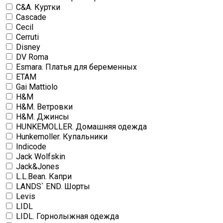
C&A. Куртки
Cascade
Cecil
Cerruti
Disney
DV Roma
Esmara. Платья для беременных
ETAM
Gai Mattiolo
H&M
H&M. Ветровки
H&M. Джинсы
HUNKEMOLLER. Домашняя одежда
Hunkemoller. Купальники
Indicode
Jack Wolfskin
Jack&Jones
L.L.Bean. Капри
LANDS` END. Шорты
Levis
LIDL
LIDL. Горнолыжная одежда