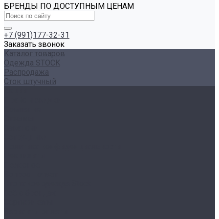
БРЕНДЫ ПО ДОСТУПНЫМ ЦЕНАМ
+7 (991)177-32-31
Заказать звонок
Каталог товаров
Одежда STOCK
Распродажа
Сток штучный
Акции
Прайс и скидки
Компания
Отзывы
Вакансии
Сотрудники
Политика конфиденциальности
Реквизиты
Полезное
Вопрос - ответ
Что такое одежда Stock
Всё о брендах
Сертификаты
Варианты оплаты