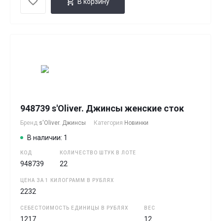
В корзину
948739 s'Oliver. Джинсы женские сток
Бренд
s'Oliver. Джинсы
Категория
Новинки
В наличии: 1
КОД
КОЛИЧЕСТВО ШТУК В ЛОТЕ
948739
22
ЦЕНА ЗА 1 КИЛОГРАММ В РУБЛЯХ
2232
СЕБЕСТОИМОСТЬ ЕДИНИЦЫ В РУБЛЯХ
ВЕС
1217
12