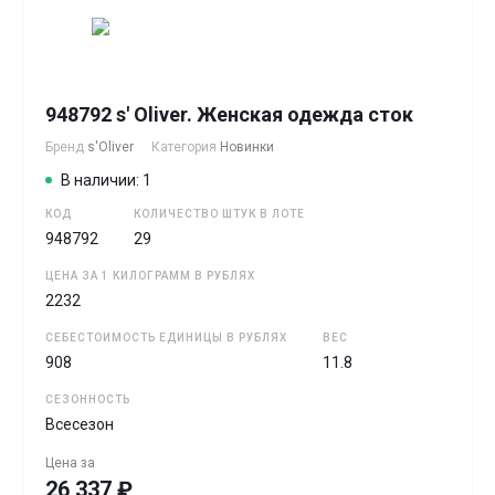
948792 s' Oliver. Женская одежда сток
Бренд
s'Oliver
Категория
Новинки
В наличии: 1
КОД
КОЛИЧЕСТВО ШТУК В ЛОТЕ
948792
29
ЦЕНА ЗА 1 КИЛОГРАММ В РУБЛЯХ
2232
СЕБЕСТОИМОСТЬ ЕДИНИЦЫ В РУБЛЯХ
ВЕС
908
11.8
СЕЗОННОСТЬ
Всесезон
Цена за
26 337 ₽