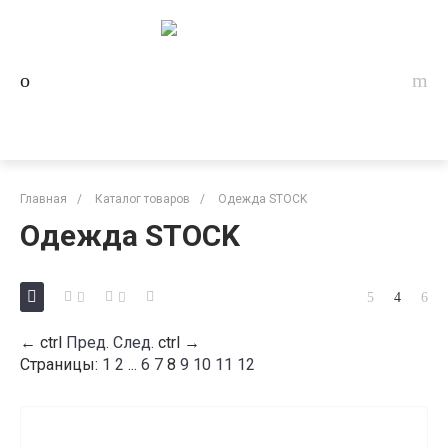
Главная
/
Каталог товаров
/
Одежда STOCK
Одежда STOCK
←
ctrl
Пред.
След.
ctrl
→
Страницы:
1
2
...
6
7
8
9
10
11
12