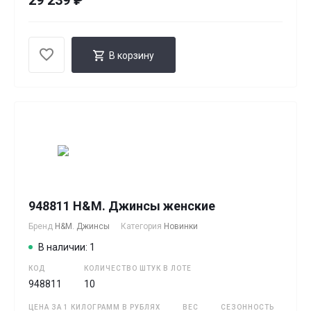
29 239 ₽
В корзину
948811 H&M. Джинсы женские
Бренд
H&M. Джинсы
Категория
Новинки
В наличии: 1
КОД
КОЛИЧЕСТВО ШТУК В ЛОТЕ
948811
10
ЦЕНА ЗА 1 КИЛОГРАММ В РУБЛЯХ
ВЕС
СЕЗОННОСТЬ