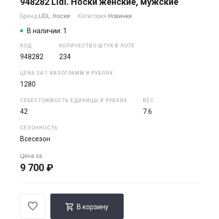
948282 Lidl. Носки женские, мужские
Бренд
LIDL. Носки
Категория
Новинки
В наличии: 1
КОД
КОЛИЧЕСТВО ШТУК В ЛОТЕ
948282
234
ЦЕНА ЗА 1 КИЛОГРАММ В РУБЛЯХ
1280
СЕБЕСТОИМОСТЬ ЕДИНИЦЫ В РУБЛЯХ
ВЕС
42
7.6
СЕЗОННОСТЬ
Всесезон
Цена за
9 700 ₽
В корзину