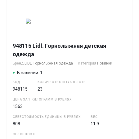
948115 Lidl. Горнолыжная детская
одежда
Бренд
LIDL. Горнолыжная одежда
Категория
Новинки
В наличии: 1
КОД
КОЛИЧЕСТВО ШТУК В ЛОТЕ
948115
23
ЦЕНА ЗА 1 КИЛОГРАММ В РУБЛЯХ
1563
СЕБЕСТОИМОСТЬ ЕДИНИЦЫ В РУБЛЯХ
ВЕС
808
11.9
СЕЗОННОСТЬ