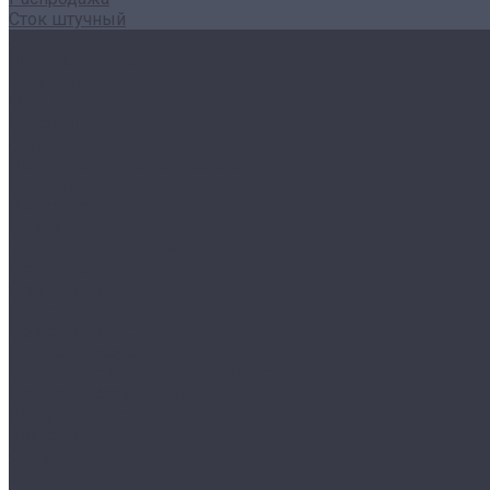
Сток штучный
Акции
Прайс и скидки
Компания
Отзывы
Вакансии
Сотрудники
Политика конфиденциальности
Реквизиты
Полезное
Вопрос - ответ
Что такое одежда Stock
Всё о брендах
Сертификаты
Варианты оплаты
Варианты доставки
Возврат товара
Выкуп остатков одежды с магазина
Работа с Казахстаном
Инструкция сайта
Контакты
Отзывы
...