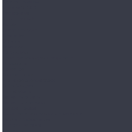
Каталог товаров
Одежда STOCK
Распродажа
Сток штучный
Акции
Прайс и скидки
Компания
Отзывы
Вакансии
Сотрудники
Политика конфиденциальности
Реквизиты
Полезное
Вопрос - ответ
Что такое одежда Stock
Всё о брендах
Сертификаты
Варианты оплаты
Варианты доставки
Возврат товара
Выкуп остатков одежды с магазина
Работа с Казахстаном
Инструкция сайта
Контакты