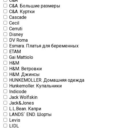
C&A
C&A. Большие размеры
C&A. Куртки
Cascade
Cecil
Cerruti
Disney
DV Roma
Esmara. Платья для беременных
ETAM
Gai Mattiolo
H&M
H&M. Ветровки
H&M. Джинсы
HUNKEMOLLER. Домашняя одежда
Hunkemoller. Купальники
Indicode
Jack Wolfskin
Jack&Jones
L.L.Bean. Капри
LANDS` END. Шорты
Levis
LIDL