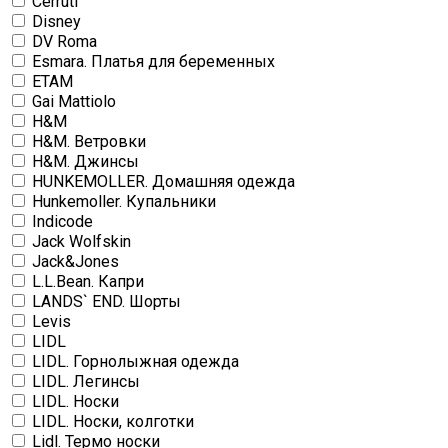
Cerruti
Disney
DV Roma
Esmara. Платья для беременных
ETAM
Gai Mattiolo
H&M
H&M. Ветровки
H&M. Джинсы
HUNKEMOLLER. Домашняя одежда
Hunkemoller. Купальники
Indicode
Jack Wolfskin
Jack&Jones
L.L.Bean. Капри
LANDS` END. Шорты
Levis
LIDL
LIDL. Горнолыжная одежда
LIDL. Легинсы
LIDL. Носки
LIDL. Носки, колготки
Lidl. Термо носки