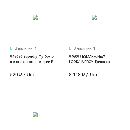
В наличии: 4
В наличии: 1
946050 Superdry. Футболки
946099 ESMARA/NEW
женские сток категории В.
LOOK/LIVERGY. Трикотаж
женский сток.
520 ₽
/ Лот
8 118 ₽
/ Лот