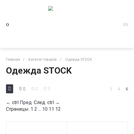
Главная
/
Каталог товаров
/
Одежда STOCK
Одежда STOCK
←
ctrl
Пред.
След.
ctrl
→
Страницы:
1
2
...
10
11
12