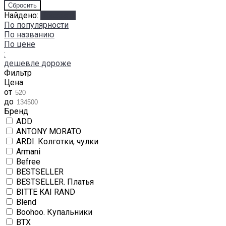
Найдено:
Показать
По популярности
По названию
По цене
:
дешевле
дороже
Фильтр
Цена
от
до
Бренд
ADD
ANTONY MORATO
ARDI. Колготки, чулки
Armani
Befree
BESTSELLER
BESTSELLER. Платья
BITTE KAI RAND
Blend
Boohoo. Купальники
BTX