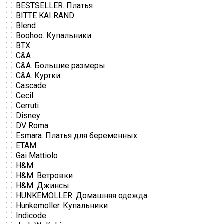
BESTSELLER. Платья
BITTE KAI RAND
Blend
Boohoo. Купальники
BTX
C&A
C&A. Большие размеры
C&A. Куртки
Cascade
Cecil
Cerruti
Disney
DV Roma
Esmara. Платья для беременных
ETAM
Gai Mattiolo
H&M
H&M. Ветровки
H&M. Джинсы
HUNKEMOLLER. Домашняя одежда
Hunkemoller. Купальники
Indicode