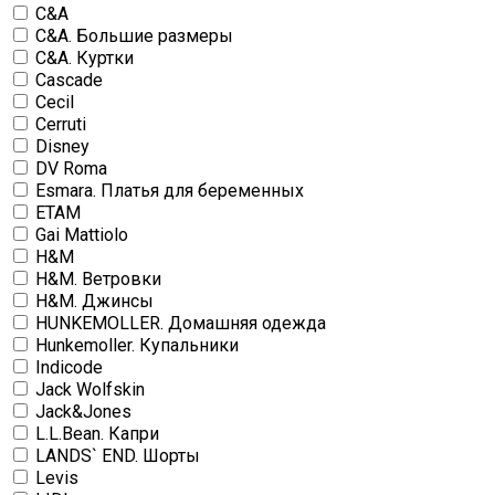
C&A
C&A. Большие размеры
C&A. Куртки
Cascade
Cecil
Cerruti
Disney
DV Roma
Esmara. Платья для беременных
ETAM
Gai Mattiolo
H&M
H&M. Ветровки
H&M. Джинсы
HUNKEMOLLER. Домашняя одежда
Hunkemoller. Купальники
Indicode
Jack Wolfskin
Jack&Jones
L.L.Bean. Капри
LANDS` END. Шорты
Levis