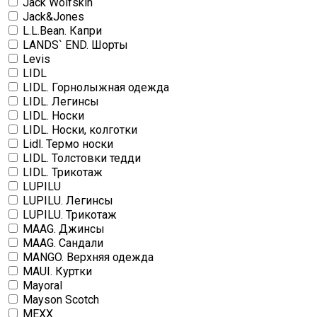
Jack Wolfskin
Jack&Jones
L.L.Bean. Капри
LANDS` END. Шорты
Levis
LIDL
LIDL. Горнолыжная одежда
LIDL. Легинсы
LIDL. Носки
LIDL. Носки, колготки
Lidl. Термо носки
LIDL. Толстовки тедди
LIDL. Трикотаж
LUPILU
LUPILU. Легинсы
LUPILU. Трикотаж
MAAG. Джинсы
MAAG. Сандали
MANGO. Верхняя одежда
MAUI. Куртки
Mayoral
Mayson Scotch
MEXX