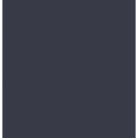
Варианты доставки
Возврат товара
Выкуп остатков одежды с магазина
Работа с Казахстаном
Инструкция сайта
Контакты
Отзывы
...
Каталог товаров
Одежда STOCK
Распродажа
Сток штучный
Акции
Прайс и скидки
Компания
Отзывы
Вакансии
Сотрудники
Политика конфиденциальности
Реквизиты
Полезное
Вопрос - ответ
Что такое одежда Stock
Всё о брендах