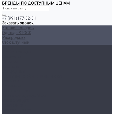
БРЕНДЫ ПО ДОСТУПНЫМ ЦЕНАМ
+7 (991)177-32-31
Заказать звонок
Каталог товаров
Одежда STOCK
Распродажа
Сток штучный
Акции
Прайс и скидки
Компания
Отзывы
Вакансии
Сотрудники
Политика конфиденциальности
Реквизиты
Полезное
Вопрос - ответ
Что такое одежда Stock
Всё о брендах
Сертификаты
Варианты оплаты