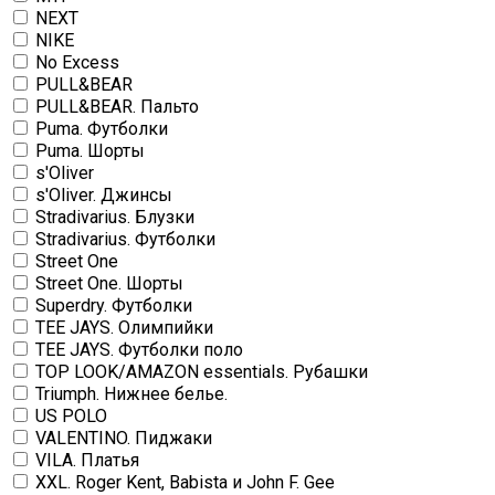
NEXT
NIKE
No Excess
PULL&BEAR
PULL&BEAR. Пальто
Puma. Футболки
Puma. Шорты
s'Oliver
s'Oliver. Джинсы
Stradivarius. Блузки
Stradivarius. Футболки
Street One
Street One. Шорты
Superdry. Футболки
TEE JAYS. Олимпийки
TEE JAYS. Футболки поло
TOP LOOK/AMAZON essentials. Рубашки
Triumph. Нижнее белье.
US POLO
VALENTINO. Пиджаки
VILA. Платья
XXL. Roger Kent, Babista и John F. Gee