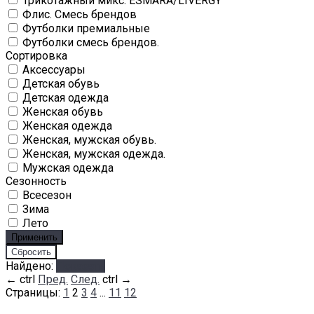
Трикотажный микс. ESMARA/LIVERGY
Флис. Смесь брендов
Футболки премиальные
Футболки смесь брендов.
Сортировка
Аксессуары
Детская обувь
Детская одежда
Женская обувь
Женская одежда
Женская, мужская обувь.
Женская, мужская одежда.
Мужская одежда
Сезонность
Всесезон
Зима
Лето
Найдено:
Показать
←
ctrl
Пред.
След.
ctrl
→
Страницы:
1
2
3
4
...
11
12